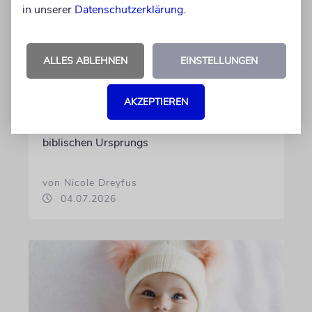
in unserer
Datenschutzerklärung
.
STATISTIK
Diese hebräischen
ALLES ABLEHNEN
EINSTELLUNGEN
Vornamen in Österreich sind
am beliebtesten
AKZEPTIEREN
Österreichische Eltern wählen gern Klassiker.
Unter den Top Ten sind auch viele Namen
biblischen Ursprungs
von Nicole Dreyfus
04.07.2026