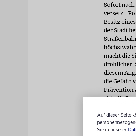
Sofort nach
versetzt. Po
Besitz eines
der Stadt be
Straßenbahn
höchstwahrs
macht die S
drohlicher.
diesem Angr
die Gefahr 
Prävention 
sich die Exp
»Ja, ich hab
Auf dieser Seite 
unumwunden 
personenbezogene 
ganz wohl ge
Sie in unserer
Dat
arabischen 