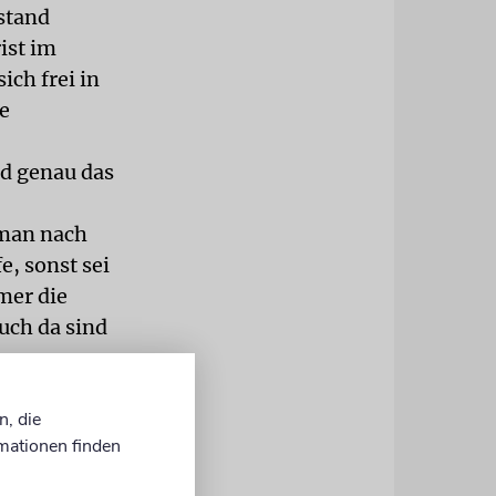
stand
ist im
ich frei in
ie
nd genau das
 man nach
, sonst sei
mer die
uch da sind
n, die
eigentlich
mationen finden
n mit den
ieder einer