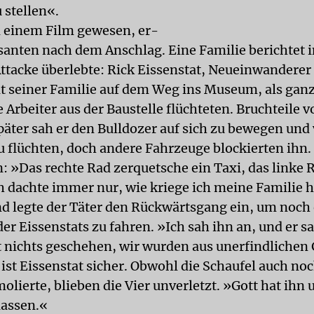
 stellen«.
in einem Film gewesen, er-
santen nach dem Anschlag. Eine Familie berichtet i
 Attacke überlebte: Rick Eissenstat, Neueinwanderer
t seiner Familie auf dem Weg ins Museum, als ganz
 Arbeiter aus der Baustelle flüchteten. Bruchteile v
äter sah er den Bulldozer auf sich zu bewegen und
u flüchten, doch andere Fahrzeuge blockierten ihn.
»Das rechte Rad zerquetsche ein Taxi, das linke R
ch dachte immer nur, wie kriege ich meine Familie h
d legte der Täter den Rückwärtsgang ein, um noch
r Eissenstats zu fahren. »Ich sah ihn an, und er sa
t nichts geschehen, wir wurden aus unerfindlichen
 ist Eissenstat sicher. Obwohl die Schaufel auch no
lierte, blieben die Vier unverletzt. »Gott hat ihn 
lassen.«