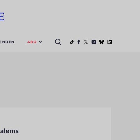
ABO
INDEN
salems