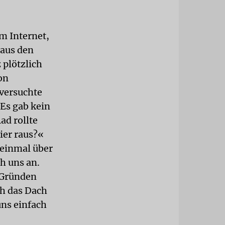
m Internet,
 aus den
 plötzlich
on
 versuchte
 Es gab kein
ad rollte
ier raus?«
 einmal über
h uns an.
 Gründen
ch das Dach
uns einfach