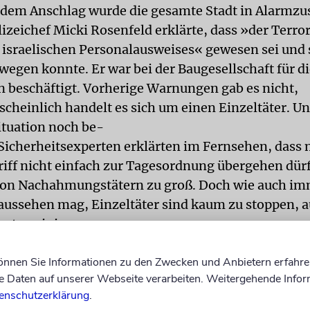
 dem Anschlag wurde die gesamte Stadt in Alarmzu
lizeichef Micki Rosenfeld erklärte, dass »der Terror
 israelischen Personalausweises« gewesen sei und s
wegen konnte. Er war bei der Baugesellschaft für d
 beschäftigt. Vorherige Warnungen gab es nicht,
cheinlich handelt es sich um einen Einzeltäter. U
ituation noch be-
 Sicherheitsexperten erklärten im Fernsehen, dass
iff nicht einfach zur Tagesordnung übergehen dürfe
von Nachahmungstätern zu groß. Doch wie auch im
aussehen mag, Einzeltäter sind kaum zu stoppen, a
erten einig.
e Angst«, gibt Schira Edri, Studentin in Jerusalem,
können Sie Informationen zu den Zwecken und Anbietern erfahre
zu. »Es war eine Weile ruhig hier, ich habe mich 
Daten auf unserer Webseite verarbeiten. Weitergehende Infor
fühlt. Jetzt aber gruselt es mich, an den Baustelle
enschutzerklärung
.
Arbeitern vorbeizugehen. Ich weiß doch nicht, ob w