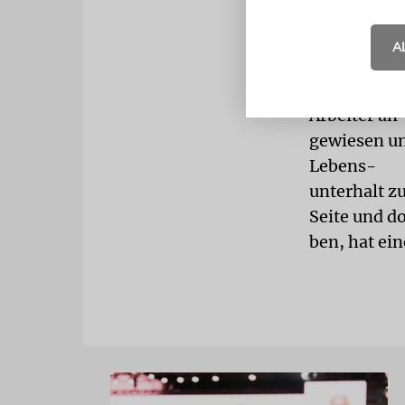
Juden töten
überfährt. D
A
lange Zeit n
Angst oder 
Arbeiter an
gewiesen un
Lebens-
unterhalt zu
Seite und do
ben, hat ei