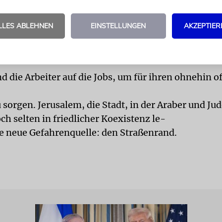
 will und mich mit seiner Hacke erschlägt oder dem
as ist ein grässliches Szenario und lässt mich siche
LLES ABLEHNEN
EINSTELLUNGEN
AKZEPTIER
icht ruhig über die Straßen gehen.«
nicht – die Bauunternehmer sind auf die palästine
-
d die Arbeiter auf die Jobs, um für ihren ohnehin o
 sorgen. Jerusalem, die Stadt, in der Araber und Jud
ch selten in friedlicher Koexistenz le-
ne neue Gefahrenquelle: den Straßenrand.