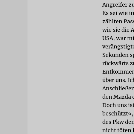
Angreifer zu
Es sei wie 
zählten Pas
wie sie die
USA, war mi
verängstigte
Sekunden sp
rückwärts z
Entkommen: 
über uns. I
Anschließen
den Mazda de
Doch uns is
beschützt«,
des Pkw demo
nicht töten 