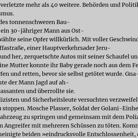
d verletzte mehr als 40 weitere. Behörden und Polit
smus.
 des tonnenschweren Bau-
 ein 30-jähriger Mann aus Ost-
ählte seine Opfer willkürlich. Mit voller Geschwin
affastraße, einer Hauptverkehrsader Jeru-
 und her, zerquetschte Autos mit seiner Schaufel u
ine Mutter konnte ihr Baby gerade noch aus dem Fe
en und retten, bevor sie selbst getötet wurde. Gna
te der Mann Jagd auf ah-
assanten und überrollte sie.
izisten und Sicherheitsleute versuchten verzweifel
u stoppen. Mosche Plasser, Soldat der Golani-Einhei
 Fahrzeug zu springen und gemeinsam mit dem Poliz
n Angreifer mit mehreren Schüssen zu töten. Kom
einigte beiden »eindrucksvolle Entschlossenheit,