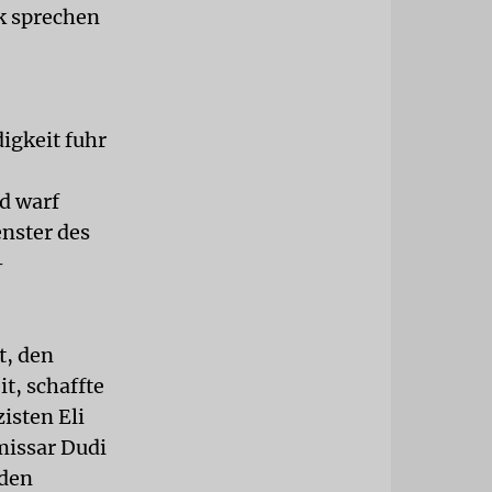
ik sprechen
digkeit fuhr
nd warf
nster des
-
t, den
t, schaffte
isten Eli
missar Dudi
 den