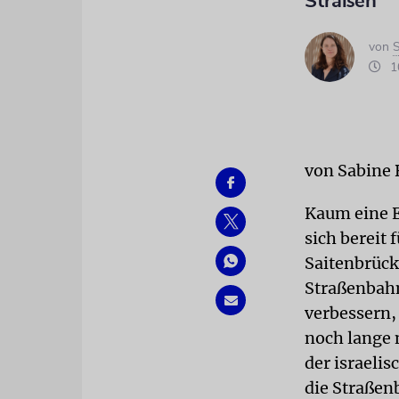
Straßen
von
S
10
von Sabine 
Kaum eine E
sich bereit 
Saitenbrücke
Straßenbahn
verbessern,
noch lange 
der israelis
die Straßen