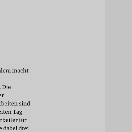
salem macht
. Die
er
rbeiten sind
iten Tag
rbeiter für
 dabei drei