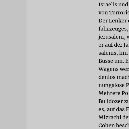
Israelis un
von Terrori
Der Lenker
fahrzeuges,
jerusalem, w
er auf der J
salems, hin
Busse um. E
Wagens werf
denlos mach
nungslose P
Mehrere Pol
Bulldozer z
es, auf das
Mizrachi de
Cohen besch