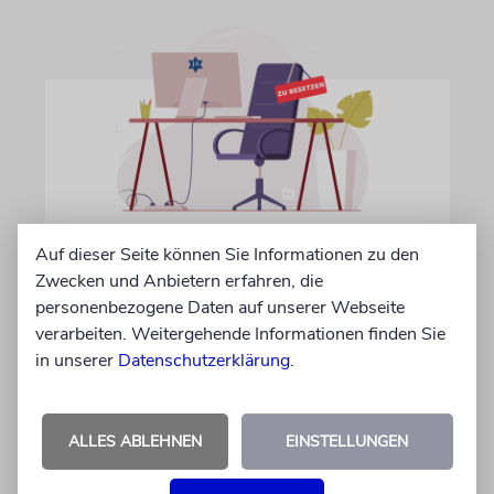
Auf dieser Seite können Sie Informationen zu den
IN EIGENER SACHE
Zwecken und Anbietern erfahren, die
Volontär/in gesucht
personenbezogene Daten auf unserer Webseite
Wir suchen zum 15. Oktober 2026 einen
verarbeiten. Weitergehende Informationen finden Sie
Volontär (m/w/d) in Vollzeit
in unserer
Datenschutzerklärung
.
06.07.2026
ALLES ABLEHNEN
EINSTELLUNGEN