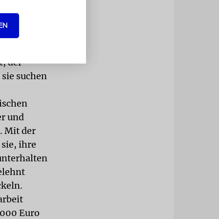
liche um die
, sagt
EN
nde. Seit
 Jugend-
t, der
 sie suchen
dischen
er und
. Mit der
ie, ihre
unterhalten
elehnt
keln.
arbeit
.000 Euro