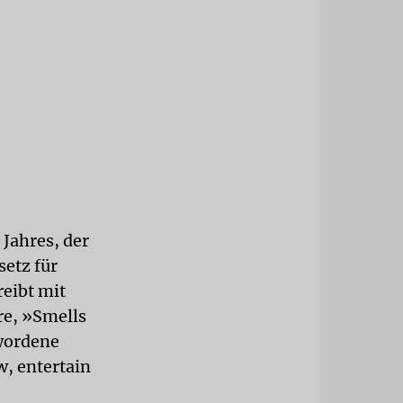
 Jahres, der
etz für
reibt mit
re, »Smells
ewordene
w, entertain