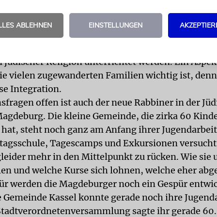
. Zu den Veranstaltungen kommen meist 25 Jugend
ie Jugendarbeit ist nicht so sehr institutionalisiert«
LLES ABLEHNEN
EINSTELLUNGEN
AKZEPTIER
, stellvertretene Vorsitzende der jüdischen Gemei
hat die Sonntagsschule geöffnet, in der Kinder und
n jüdischer Religion unterrichtet werden. Ein Aspek
die vielen zugewanderten Familien wichtig ist, denn
se Integration.
nsfragen offen ist auch der neue Rabbiner in der Jü
gdeburg. Die kleine Gemeinde, die zirka 60 Kind
 hat, steht noch ganz am Anfang ihrer Jugendarbeit
agsschule, Tagescamps und Exkursionen versucht s
leider mehr in den Mittelpunkt zu rücken. Wie sie 
en und welche Kurse sich lohnen, welche eher abg
ür werden die Magdeburger noch ein Gespür entwic
e Gemeinde Kassel konnte gerade noch ihre Jugend
 Stadtverordnetenversammlung sagte ihr gerade 60