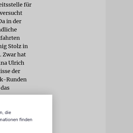
itsstelle für
versucht
a in der
ndliche
tfahrten
ig Stolz in
. Zwar hat
ina Ulrich
isse der
ack-Runden
 das
n, die
Marburg.
mationen finden
n
eder liegt