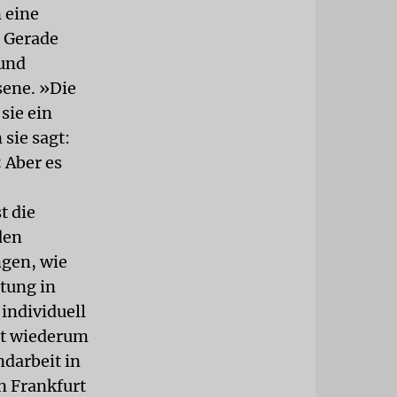
n eine
 Gerade
und
sene. »Die
sie ein
sie sagt:
« Aber es
t die
den
ngen, wie
tung in
individuell
rt wiederum
ndarbeit in
n Frankfurt