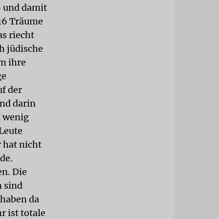
16 und damit
 16 Träume
s riecht
h jüdische
m ihre
ge
uf der
nd darin
u wenig
Leute
 hat nicht
de.
en. Die
 sind
 haben da
 ist totale