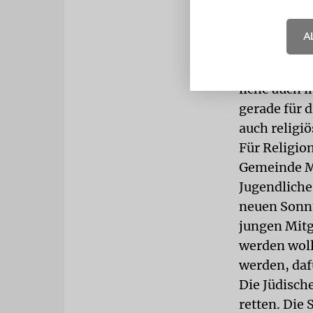
etwa bei 60
17 Jahre. »D
A
Monika Bunk
einem Jahr 
liche auch i
gerade für 
auch religiö
Für Religio
Gemeinde Ma
Jugendliche
neuen Sonnt
jungen Mitg
werden woll
werden, daf
Die Jüdisch
retten. Die