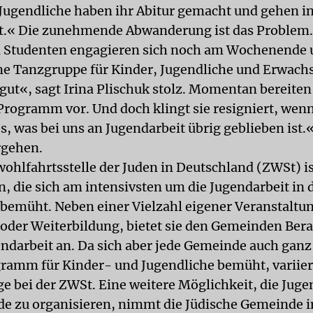
e Jugendliche haben ihr Abitur gemacht und gehen i
t.« Die zunehmende Abwanderung ist das Problem.
i Studenten engagieren sich noch am Wochenende 
ne Tanzgruppe für Kinder, Jugendliche und Erwach
 gut«, sagt Irina Plischuk stolz. Momentan bereiten 
ogramm vor. Und doch klingt sie resigniert, wenn 
es, was bei uns an Jugendarbeit übrig geblieben ist.
rgehen.
wohlfahrtsstelle der Juden in Deutschland (ZWSt) is
n, die sich am intensivsten um die Jugendarbeit in 
emüht. Neben einer Vielzahl eigener Veranstaltu
 oder Weiterbildung, bietet sie den Gemeinden Bera
ndarbeit an. Da sich aber jede Gemeinde auch ganz 
ramm für Kinder- und Jugendliche bemüht, variie
ge bei der ZWSt. Eine weitere Möglichkeit, die Juge
e zu organisieren, nimmt die Jüdische Gemeinde i