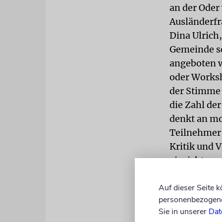
an der Oder 
Ausländerfr
Dina Ulrich
Gemeinde se
angeboten w
oder Worksh
der Stimme 
die Zahl de
denkt an mo
Teilnehmer
Kritik und 
einrichten,
Projektleite
Auf dieser Seite 
Ein etwas a
personenbezogene 
Dort engag
Sie in unserer
Dat
Gemeindenac