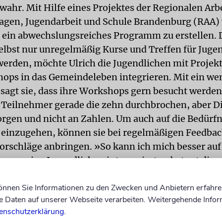
wahr. Mit Hilfe eines Projektes der Regionalen Arbe
agen, Jugendarbeit und Schule Brandenburg (RAA) 
, ein abwechslungsreiches Programm zu erstellen. D
lbst nur unregelmäßig Kurse und Treffen für Juge
erden, möchte Ulrich die Jugendlichen mit Projek
ops in das Gemeindeleben integrieren. Mit ein wen
sagt sie, dass ihre Workshops gern besucht werden
r Teilnehmer gerade die zehn durchbrochen, aber D
rgen und nicht an Zahlen. Um auch auf die Bedürfn
 einzugehen, können sie bei regelmäßigen Feedb
Vorschläge anbringen. »So kann ich mich besser auf
 was meine Jugendlichen interessiert.«, betont die
rin.
können Sie Informationen zu den Zwecken und Anbietern erfahre
nderes Bild bietet sich in der Jüdischen Gemeinde 
Daten auf unserer Webseite verarbeiten. Weitergehende Infor
iert sich Thomas Schmermund ehrenamtlich für de
enschutzerklärung
.
hwuchs. Das Durchschnittsalter der älteren Mitgli