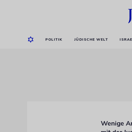
POLITIK
JÜDISCHE WELT
ISRA
Wenige An