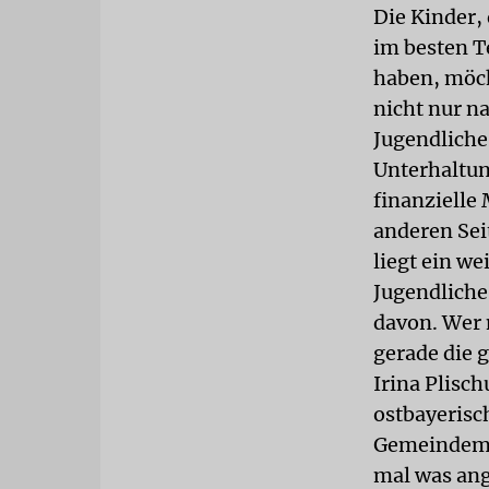
Die Kinder, 
im besten T
haben, möch
nicht nur n
Jugendliche
Unterhaltun
finanzielle
anderen Sei
liegt ein w
Jugendliche
davon. Wer 
gerade die 
Irina Plisc
ostbayerisc
Gemeindemit
mal was ange