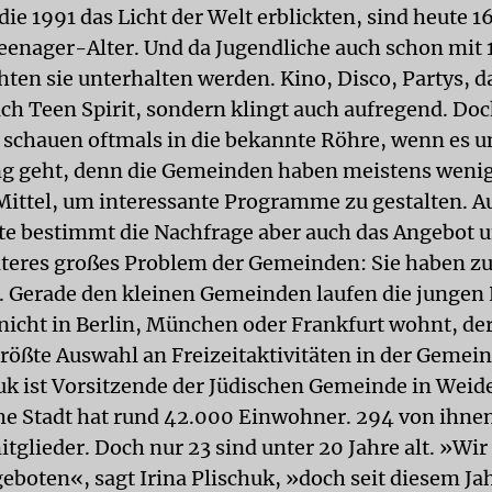
die 1991 das Licht der Welt erblickten, sind heute 
eenager-Alter. Und da Jugendliche auch schon mit
ten sie unterhalten werden. Kino, Disco, Partys, da
ach Teen Spirit, sondern klingt auch aufregend. Doc
 schauen oftmals in die bekannte Röhre, wenn es u
g geht, denn die Gemeinden haben meistens weni
 Mittel, um interessante Programme zu gestalten. A
te bestimmt die Nachfrage aber auch das Angebot u
eiteres großes Problem der Gemeinden: Sie haben z
. Gerade den kleinen Gemeinden laufen die jungen 
nicht in Berlin, München oder Frankfurt wohnt, der
größte Auswahl an Freizeitaktivitäten in der Gemein
huk ist Vorsitzende der Jüdischen Gemeinde in Weid
he Stadt hat rund 42.000 Einwohner. 294 von ihnen
glieder. Doch nur 23 sind unter 20 Jahre alt. »Wir
boten«, sagt Irina Plischuk, »doch seit diesem Jahr