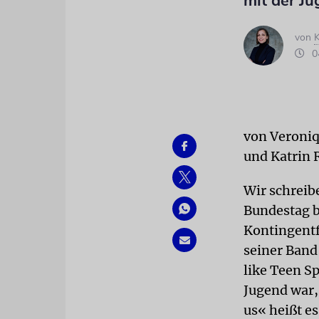
mit der J
von
K
04
von Veroni
und Katrin 
Wir schreib
Bundestag b
Kontingentf
seiner Band
like Teen S
Jugend war,
us« heißt e