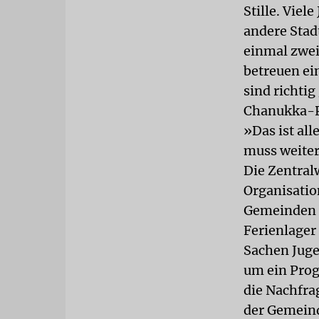
Stille. Viel
andere Stad
einmal zwe
betreuen ei
sind richtig
Chanukka-Pr
»Das ist all
muss weite
Die Zentral
Organisatio
Gemeinden b
Ferienlager
Sachen Juge
um ein Prog
die Nachfra
der Gemeind