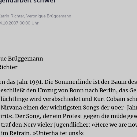
ugendarbeit schwer
atrin Richter
,
Veronique Brüggemann
.10.2007 00:00 Uhr
que Brüggemann
Richter
en das Jahr 1991. Die Sommerlinde ist der Baum des
eschließt den Umzug von Bonn nach Berlin, das Ges
lüchtlinge wird verabschiedet und Kurt Cobain sch
 Nirvana einen der wichtigsten Songs der 90er-Jah
pirit«. Der Song, der ein Protest gegen die müde g
 traf den Nerv vieler Jugendlicher: »Here we are no
s im Refrain. »Unterhaltet uns!«