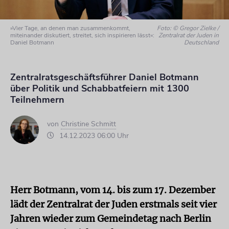
»Vier Tage, an denen man zusammenkommt,
Foto: © Gregor Zielke /
miteinander diskutiert, streitet, sich inspirieren lässt«:
Zentralrat der Juden in
Daniel Botmann
Deutschland
Zentralratsgeschäftsführer Daniel Botmann
über Politik und Schabbatfeiern mit 1300
Teilnehmern
von
Christine Schmitt
14.12.2023 06:00 Uhr
Herr Botmann, vom 14. bis zum 17. Dezember
lädt der Zentralrat der Juden erstmals seit vier
Jahren wieder zum Gemeindetag nach Berlin