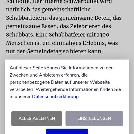
Ich hoffe. Der interne Schwerpunkt wird
natürlich das gemeinschaftliche
Schabbatfeiern, das gemeinsame Beten, das
gemeinsame Essen, das Zelebrieren des
Schabbats. Eine Schabbatfeier mit 1300
Menschen ist ein einmaliges Erlebnis, was
nur der Gemeindetag so bieten kann.
Beim ersten Gemeindetag 2013 wurden mehr
Auf dieser Seite können Sie Informationen zu den
als 700 Schabbatkerzen entzündet. Wie viele
Zwecken und Anbietern erfahren, die
personenbezogene Daten auf unserer Webseite
könnten es diesmal sein?
verarbeiten. Weitergehende Informationen finden Sie
Wir werden gut vorbereitet sein. Und dann
in unserer
Datenschutzerklärung
.
werden wir sehen, wie viele entzündet
werden.
ALLES ABLEHNEN
EINSTELLUNGEN
Wie könnte es gelingen, dass die Gemeinden
die positive Stimmung des Gemeindetags mit