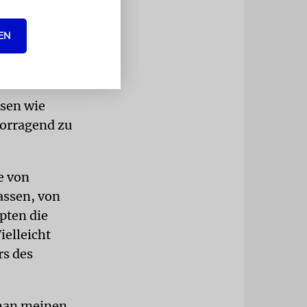
EN
essiert, ist
 auch
ssen wie
orragend zu
e von
assen, von
pten die
ielleicht
rs des
man meinen,