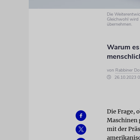
Die Weiterentwic
Gleichwohl wird 
übernehmen.
Warum es 
menschli
von
Rabbiner Do
26.10.2023 0
Die Frage, 
Maschinen g
mit der Prä
amerikanis