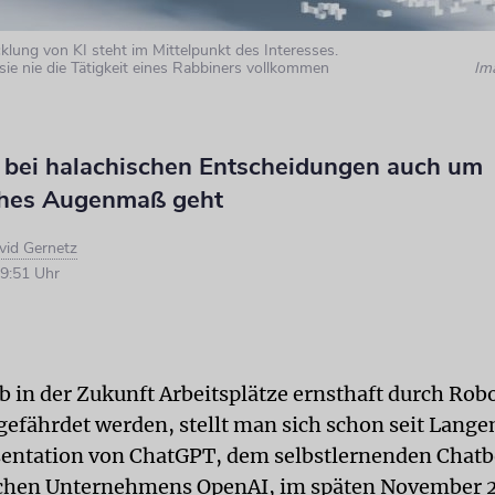
klung von KI steht im Mittelpunkt des Interesses.
sie nie die Tätigkeit eines Rabbiners vollkommen
Im
bei halachischen Entscheidungen auch um
ches Augenmaß geht
vid Gernetz
9:51 Uhr
ob in der Zukunft Arbeitsplätze ernsthaft durch Rob
efährdet werden, stellt man sich schon seit Lange
sentation von ChatGPT, dem selbstlernenden Chatb
chen Unternehmens OpenAI, im späten November 