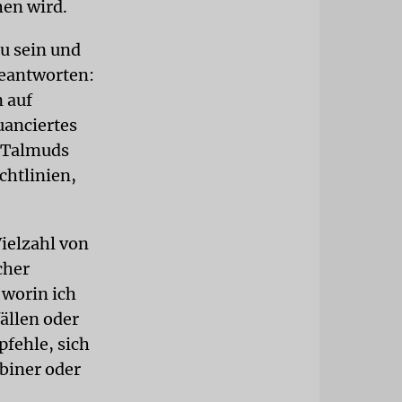
hen wird.
u sein und
beantworten:
n auf
uanciertes
s Talmuds
chtlinien,
Vielzahl von
cher
 worin ich
fällen oder
pfehle, sich
biner oder