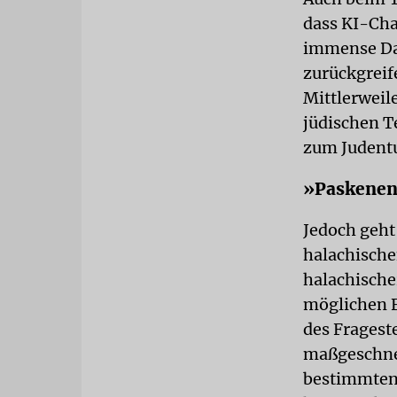
dass KI-Cha
immense Da
zurückgreif
Mittlerweil
jüdischen T
zum Judentu
»Paskenen
Jedoch geh
halachische
halachischer
möglichen F
des Frageste
maßgeschnei
bestimmten 