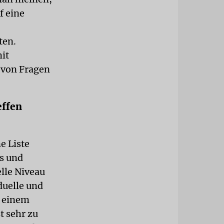
f eine
ten.
mit
n von Fragen
effen
e Liste
ls und
lle Niveau
duelle und
u einem
t sehr zu