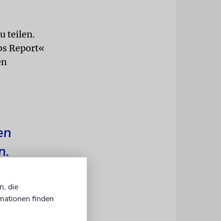
u teilen.
bs Report«
en
en
n.
n, die
mationen finden
den
it einer