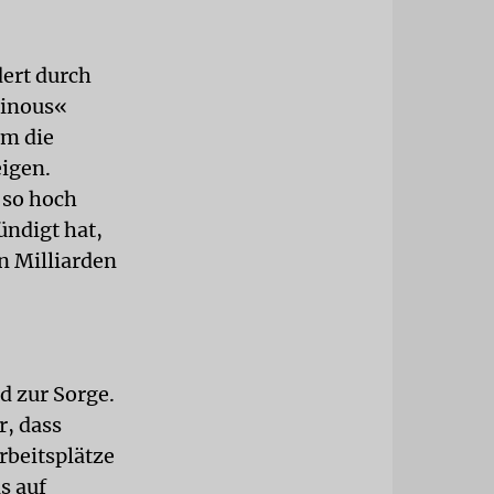
dert durch
minous«
um die
eigen.
 so hoch
ündigt hat,
n Milliarden
d zur Sorge.
r, dass
rbeitsplätze
s auf