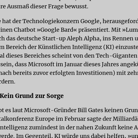
re Ausmaß dieser Frage bewusst.
e hat der Technologiekon­zern Google, herausgefor
inen Chatbot »Google Bard« präsentiert. Mit »Lu
ch das deutsche Start-up Aleph Alpha, ins Rennen 
 Bereich der Künstlichen Intelligenz (KI) einzust
al dieses Bereiches scheint von den Tech-Giganten
 sein, dass Microsoft im Januar dieses Jahres angek
ach bereits zuvor erfolgten Investitionen) mit zeh
rdern.
: Kein Grund zur Sorge
t es laut Microsoft-Gründer Bill Gates keinen Grun
italkonferenz Europe im Februar sagte der Milliardä
Intelligenz zumindest in der nahen Zukunft keine A
erde. Im Gegenteil, KI würde uns dabei helfen, »un