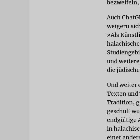
bezweifeln,
Auch ChatGP
weigern sic
»Als Künstli
halachische
Studiengebi
und weitere
die jüdische
Und weiter e
Texten und 
Tradition, 
geschult wur
endgültige 
in halachis
einer andere