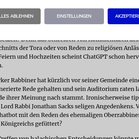
on Menschen durch Roboter berechnet.
LLES ABLEHNEN
EINSTELLUNGEN
AKZEPTIER
h persönlich und natürlich auch als Rabbiner inter
 Frage: Kann Künstliche Intelligenz in der Zukunft
rsetzen? Denn das Schreiben von Kommentaren des
nitts der Tora oder von Reden zu religiösen Anlä
eiern und Hochzeiten scheint ChatGPT schon herv
n.
ker Rabbiner hat kürzlich vor seiner Gemeinde ein
erierte Rede gehalten und sein Auditorium raten l
e ihrer Meinung nach stammt. Ironischerweise tip
 Lord Rabbi Jonathan Sacks seligen Angedenkens. V
hatbot mit den Reden des ehemaligen Oberrabbine
 Königreichs gefüttert?
Treffen von halachischen Entscheidungen könnte 