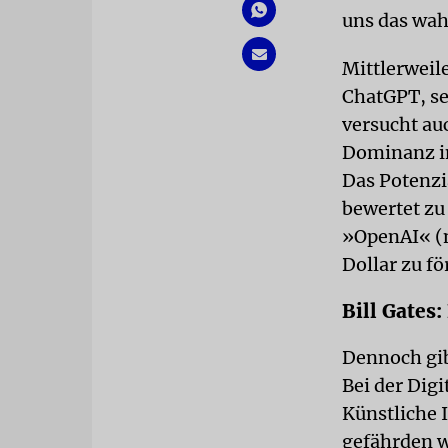
uns das wah
Mittlerweil
ChatGPT, se
versucht au
Dominanz im
Das Potenzi
bewertet zu
»OpenAI« (n
Dollar zu fö
Bill Gates
Dennoch gib
Bei der Dig
Künstliche 
gefährden w