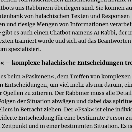
tbots uns Rabbinern überlegen sind. Sie können au
tenbank von halachischen Texten und Responsen
en und riesige Mengen von Informationen verarbei
e gibt es auch einen Chatbot namens AI Rabbi, der 
exten trainiert wurde und sich auf das Beantworte
m spezialisiert.
« – komplexe halachische Entscheidungen tr
t es beim »Paskenen«, dem Treffen von komplexen
n Entscheidungen, um viel mehr als nur darum, ein
 Quellen zu zitieren. Der Rabbiner muss alle Detai
olgen der Situation abwägen und dabei das spiritue
llers in Betracht ziehen. Der »Psak« ist eine indivi
derte Entscheidung für eine bestimmte Person z
Zeitpunkt und in einer bestimmten Situation. Es is