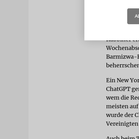
Ersetzung v
A
Doch was mic
eine andere
Rabbiner e
Wochenabsch
Barmizwa-F
beherrsche
Ein New Yor
ChatGPT gen
wem die Red
meisten auf
wurde der C
Vereinigten
Auch beim 