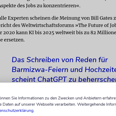
Aspekte des Jobs zu konzen­trieren«.
lle Experten scheinen die Meinung von Bill Gates z
richt des Weltwirtschaftsforums »The Future of Jo
r 2020 kann KI bis 2025 weltweit bis zu 82 Million
e ersetzen.
Das Schreiben von Reden für
Barmizwa-Feiern und Hochzeit
scheint ChatGPT zu beherrsche
können Sie Informationen zu den Zwecken und Anbietern erfahre
Daten auf unserer Webseite verarbeiten. Weitergehende Infor
ar eine Website, die – basierend auf Umfragen und 
enschutzerklärung
.
Fähigkeiten einer Tätigkeit – die Wahrscheinlichke