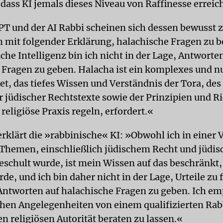
 dass KI jemals dieses Niveau von Raffinesse erreic
T und der AI Rabbi scheinen sich dessen bewusst z
h mit folgender Erklärung, halachische Fragen zu 
che Intelligenz bin ich nicht in der Lage, Antworte
 Fragen zu geben. Halacha ist ein komplexes und n
et, das tiefes Wissen und Verständnis der Tora, de
r jüdischer Rechtstexte sowie der Prinzipien und Ri
 religiöse Praxis regeln, erfordert.«
rklärt die »rabbinische« KI: »Obwohl ich in einer 
Themen, einschließlich jüdischem Recht und jüdis
geschult wurde, ist mein Wissen auf das beschränkt,
de, und ich bin daher nicht in der Lage, Urteile zu 
Antworten auf halachische Fragen zu geben. Ich em
chen Angelegenheiten von einem qualifizierten Rab
n religiösen Autorität beraten zu lassen.«