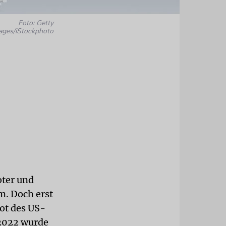
Foto: Getty
ages/iStockphoto
oter und
m. Doch erst
ot des US-
2022 wurde