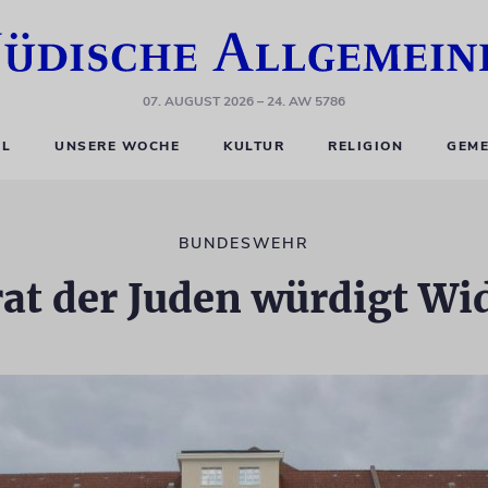
07. AUGUST 2026
– 24. AW 5786
EL
UNSERE WOCHE
KULTUR
RELIGION
GEME
BUNDESWEHR
rat der Juden würdigt Wi