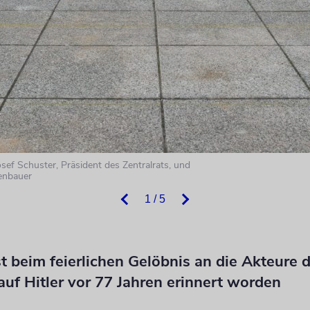
sef Schuster, Präsident des Zentralrats, und
enbauer
1 / 5
ist beim feierlichen Gelöbnis an die Akteure 
auf Hitler vor 77 Jahren erinnert worden