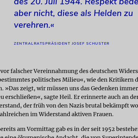
des 20. Juli 1944. Respekt bed
aber nicht, diese als Helden zu
verehren.«
ZENTRALRATSPRÄSIDENT JOSEF SCHUSTER
 vor falscher Vereinnahmung des deutschen Wider
bestimmtes politisches Milieu«, wie den Kritikern 
 »Das zeigt, wir müssen uns das Gedenken immer
u erschließen«, sagte Heil. Er erinnerte auch an de
erstand, der früh von den Nazis brutal bekämpft wo
zahlreichen im Widerstand aktiven Frauen.
ereits am Vormittag gab es in der seit 1952 besteh
e eine ökumenische Andacht, die von Superintende