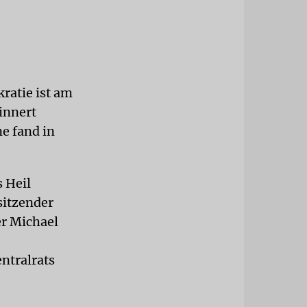
ratie ist am
rinnert
e fand in
 Heil
sitzender
er Michael
ntralrats