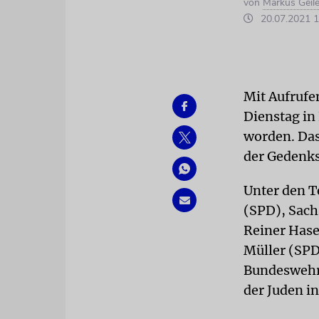
von
Markus Geile
20.07.2021 1
Mit Aufrufe
Dienstag in 
worden. Das
der Gedenkst
Unter den T
(SPD), Sach
Reiner Hase
Müller (SPD
Bundeswehrr
der Juden in