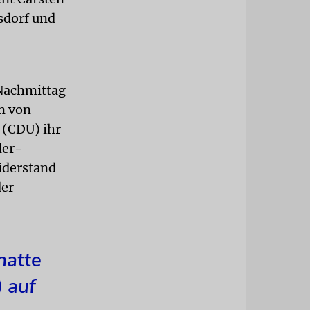
sdorf und
 Nachmittag
n von
 (CDU) ihr
ler-
iderstand
der
hatte
 auf