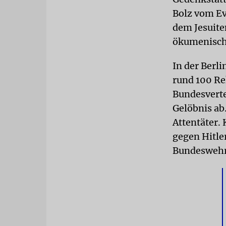
Bolz vom Ev
dem Jesuite
ökumenische
In der Berl
rund 100 Re
Bundesvert
Gelöbnis ab.
Attentäter.
gegen Hitle
Bundeswehr 