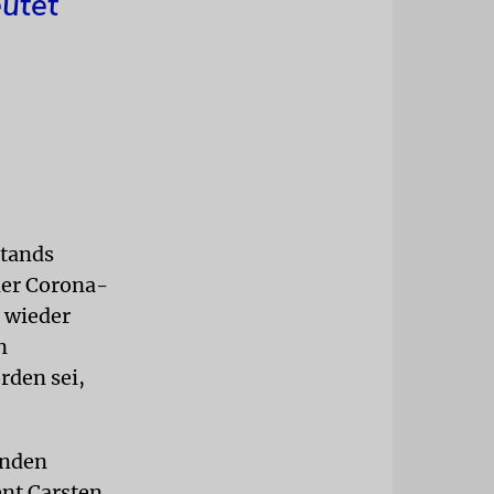
eutet
stands
der Corona-
 wieder
n
rden sei,
enden
nt Carsten