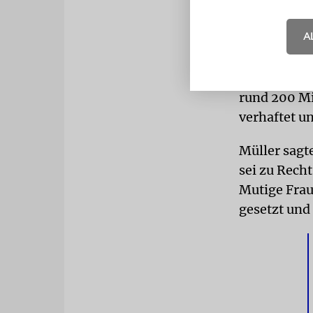
A
Am 20. Juli
Offiziere u
gescheitert
rund 200 Mi
verhaftet u
Müller sagte
sei zu Recht
Mutige Frau
gesetzt und