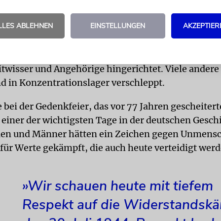
LLES ABLEHNEN
EINSTELLUNGEN
AKZEPTIER
 1944 war der Sprengstoffanschlag einer Gruppe de
m Claus Schenk Graf von Stauffenberg auf Adolf Hitl
. In den folgenden Stunden und Tagen wurden er un
twisser und Angehörige hingerichtet. Viele ander
nd in Konzentrationslager verschleppt.
 bei der Gedenkfeier, das vor 77 Jahren gescheitert
 einer der wichtigsten Tage in der deutschen Gesch
en und Männer hätten ein Zeichen gegen Unmensc
 für Werte gekämpft, die auch heute verteidigt wer
»Wir schauen heute mit tiefem
Respekt auf die Widerstandsk