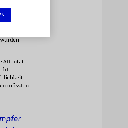
EN
utscher
er
d weitere
e wurden
e Attentat
ichte.
hlichkeit
den müssten.
ämpfer