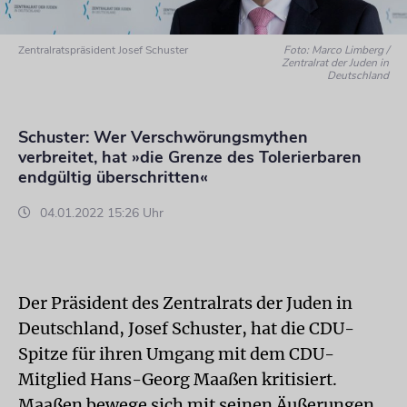
Zentralratspräsident Josef Schuster
Foto: Marco Limberg /
Zentralrat der Juden in
Deutschland
Schuster: Wer Verschwörungsmythen
verbreitet, hat »die Grenze des Tolerierbaren
endgültig überschritten«
04.01.2022 15:26 Uhr
Der Präsident des Zentralrats der Juden in
Deutschland, Josef Schuster, hat die CDU-
Spitze für ihren Umgang mit dem CDU-
Mitglied Hans-Georg Maaßen kritisiert.
Maaßen bewege sich mit seinen Äußerungen