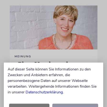
MEINUNG
»Blaue Moschee« als
Auf dieser Seite können Sie Informationen zu den
Gedenkstätte für die Opfer
Zwecken und Anbietern erfahren, die
des Islamismus?
personenbezogene Daten auf unserer Webseite
Nach der Schließung des eng mit dem
verarbeiten. Weitergehende Informationen finden Sie
iranischen Regime verflochtenen »Islamischen
in unserer
Datenschutzerklärung
.
Zentrums Hamburg« wird über die künftige
Nutzung des Ortes diskutiert