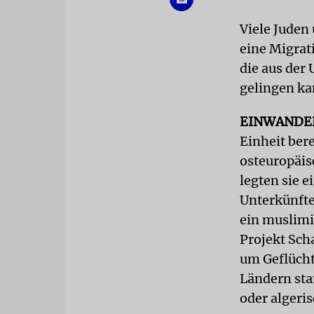
Viele Juden
eine Migrat
die aus der
gelingen ka
EINWANDE
Einheit ber
osteuropäis
legten sie 
Unterkünfte
ein muslimi
Projekt Sch
um Geflücht
Ländern st
oder algeri