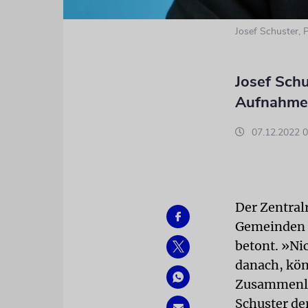
Josef Schuster, 
Josef Sch
Aufnahme 
07.12.2022 0
Der Zentral
Gemeinden b
betont. »Ni
danach, kön
Zusammenleb
Schuster de