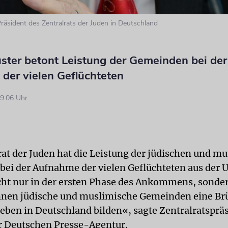
Präsident des Zentralrats der Juden in Deutschland
uster betont Leistung der Gemeinden bei der
der vielen Geflüchteten
9:06 Uhr
rat der Juden hat die Leistung der jüdischen und m
ei der Aufnahme der vielen Geflüchteten aus der 
cht nur in der ersten Phase des Ankommens, sonde
nen jüdische und muslimische Gemeinden eine Brü
en in Deutschland bilden«, sagte Zentralratspräs
r Deutschen Presse-Agentur.