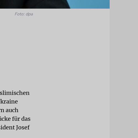
Foto: dpa
uslimischen
Ukraine
rn auch
cke für das
ident Josef