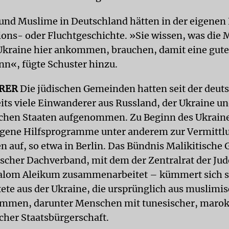
 und Muslime in Deutschland hätten in der eigenen
ions- oder Fluchtgeschichte. »Sie wissen, was die
 Ukraine hier ankommen, brauchen, damit eine gute
nn«, fügte Schuster hinzu.
RER
Die jüdischen Gemeinden hatten seit der deut
eits viele Einwanderer aus Russland, der Ukraine u
chen Staaten aufgenommen. Zu Beginn des Ukrain
eigene Hilfsprogramme unter anderem zur Vermittl
n auf, so etwa in Berlin. Das Bündnis Malikitisch
scher Dachverband, mit dem der Zentralrat der Ju
alom Aleikum zusammenarbeitet – kümmert sich s
ete aus der Ukraine, die ursprünglich aus muslimi
ammen, darunter Menschen mit tunesischer, maro
scher Staatsbürgerschaft.