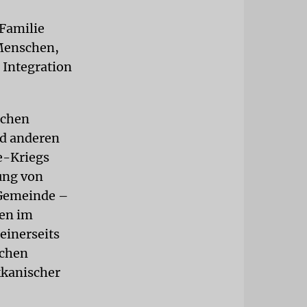
 Familie
 Menschen,
 Integration
schen
nd anderen
e-Kriegs
ung von
e Gemeinde –
den im
einerseits
schen
kkanischer