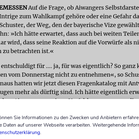
GEMESSEN
Auf die Frage, ob Aiwangers Selbstdarste
 Intrige zum Wahlkampf gehöre oder eine Gefahr dar
Schuster, der Weg, den der bayerische Vize gewählt
hn: »Ich hätte erwartet, dass auch bei weiten Teile
r wird, dass seine Reaktion auf die Vorwürfe als n
zu betrachten ist.«
 entschuldigt für .... ja, für was eigentlich? So ganz 
en vom Donnerstag nicht zu entnehmen«, so Schus
naus hatten wir jetzt diesen Fragenkatalog mit Ant
gen mehr als dürftig sind. Ich hätte eigentlich er
, dass Aiwanger zu seinen Verfehlungen - wenn dies
kliegen - ganz klar steht. Denn das wäre der richti
können Sie Informationen zu den Zwecken und Anbietern erfahre
 eine solche Debatte abschließen zu können.«
Daten auf unserer Webseite verarbeiten. Weitergehende Infor
enschutzerklärung
.
ntschuldigung akzeptiere er, so der Präsident des Z