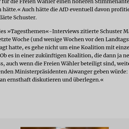
r für die Freien Wähler einen höheren Stimmenante
 hätte.« Auch hätte die AfD eventuell davon profiti
lärte Schuster.
des »Tagesthemen«-Interviews zitierte Schuster 
letzte Woche (und wenige Wochen vor den Landtag
agt hatte, es gehe nicht um eine Koalition mit einz
b es in einer zukünftigen Koalition, die dann ja n
, auch wenn die Freien Wähler beteiligt sind, weit
tenden Ministerpräsidenten Aiwanger geben würde: 
man ernsthaft diskutieren und überlegen.«