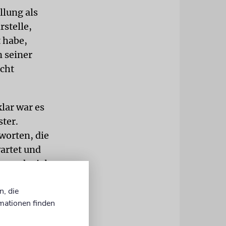
llung als
stelle,
 habe,
n seiner
icht
klar war es
ter.
worten, die
wartet und
e auch viele
ge Weg
n, die
mationen finden
entralrates.