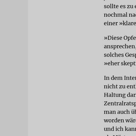
sollte es z
nochmal nac
einer »klar
»Diese Opfe
ansprechen,
solches Ges
»eher skept
In dem Inte
nicht zu ent
Haltung dars
Zentralrats
man auch ü
worden wäre
und ich kann