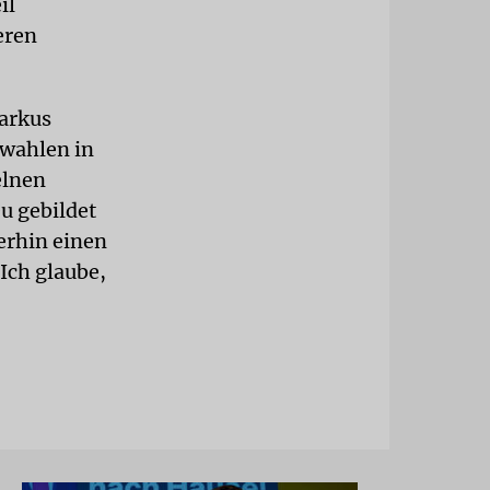
il
eren
Markus
swahlen in
elnen
eu gebildet
erhin einen
Ich glaube,