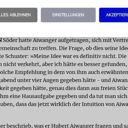
och viele Tage zu spät gekommen. »Sie war auch wir
uldigung für das, was man mit Gewalt jetzt nicht 
LLES ABLEHNEN
EINSTELLUNGEN
AKZEPTIER
 hatte eine umfassende Erklärung erwartet«, sagte 
ew.
N
Söder hatte Aiwanger aufgetragen, sich mit Vertre
emeinschaft zu treffen. Die Frage, ob dies seine Id
te Schuster: »Meine Idee war es definitiv nicht. Di
ch nicht verkehrt, aber ich hätte es besser gefunde
solche Empfehlung in dem von ihm auch erwähnte
bend unter vier Augen gegeben hätte - und Aiwan
keit gegeben hätte, genau dies dann aus freien Stüc
r ihm eine Hausaufgabe gegeben und da tut man sich
uben, dass das jetzt wirklich der Intuition von Aiw
«
ter beschrieb, was er Hubert Aiwanger fragen und 