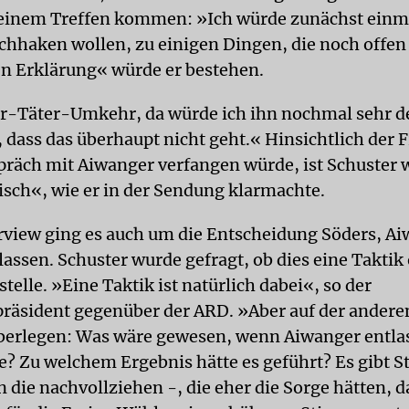
u einem Treffen kommen: »Ich würde zunächst einm
hhaken wollen, zu einigen Dingen, die noch offen 
en Erklärung« würde er bestehen.
r-Täter-Umkehr, da würde ich ihn nochmal sehr d
 dass das überhaupt nicht geht.« Hinsichtlich der F
präch mit Aiwanger verfangen würde, ist Schuster 
isch«, wie er in der Sendung klarmachte.
rview ging es auch um die Entscheidung Söders, A
lassen. Schuster wurde gefragt, ob dies eine Taktik
telle. »Eine Taktik ist natürlich dabei«, so der
präsident gegenüber der ARD. »Aber auf der andere
berlegen: Was wäre gewesen, wenn Aiwanger entla
? Zu welchem Ergebnis hätte es geführt? Es gibt 
 die nachvollziehen -, die eher die Sorge hätten, d