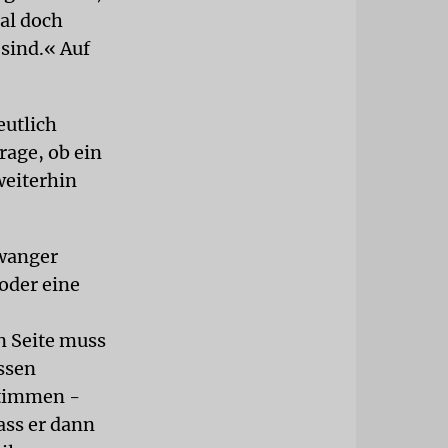
al doch
sind.« Auf
eutlich
rage, ob ein
weiterhin
iwanger
 oder eine
n Seite muss
ssen
Stimmen -
ass er dann