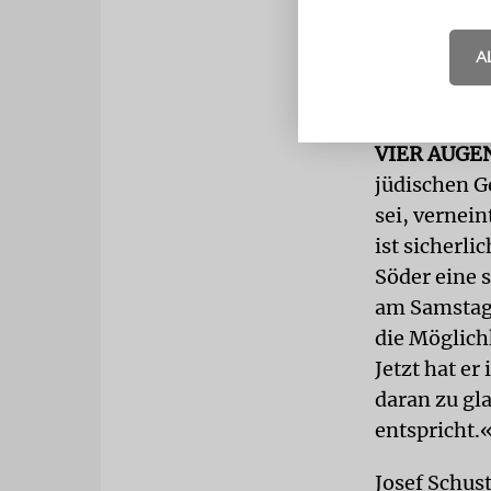
Sie sei jed
eine Entsch
A
konnte. Ich
dem Intervi
VIER AUGE
jüdischen G
sei, vernein
ist sicherli
Söder eine 
am Samstaga
die Möglich
Jetzt hat e
daran zu gla
entspricht.
Josef Schus