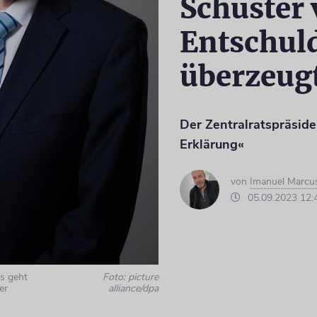
Schuster
Entschul
überzeug
Der Zentralratspräside
Erklärung«
von
Imanuel Marcu
05.09.2023 12:
s geht
Foto: picture
er
alliance/dpa