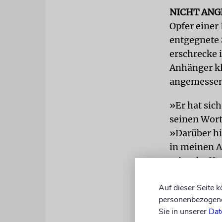
NICHT AN
Opfer einer
entgegnete 
erschrecke i
Anhänger kla
angemessen 
»Er hat sich
seinen Wort
»Darüber hi
in meinen Au
mir erhofft
Jahre zurüc
Auf dieser Seite 
gewesen, um
personenbezogene 
Sie in unserer
Dat
Aiwangers E