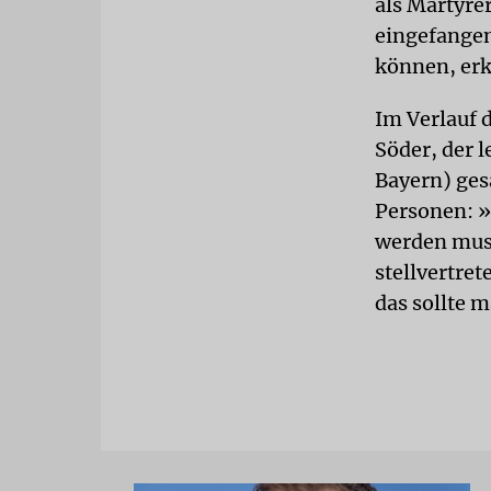
als Märtyre
eingefangen
können, erk
Im Verlauf 
Söder, der 
Bayern) ges
Personen: »O
werden muss
stellvertre
das sollte 