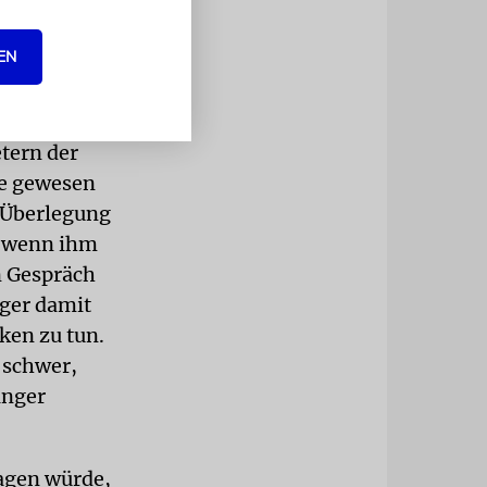
klich nur
mehr leugnen
EN
Schuster in
tern der
ee gewesen
e Überlegung
n, wenn ihm
n Gespräch
ger damit
ken zu tun.
 schwer,
anger
sagen würde,