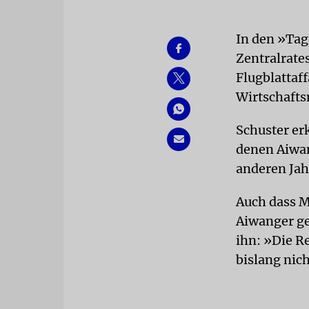
In den »Tag
Zentralrate
Flugblattaf
Wirtschafts
Schuster erk
denen Aiwang
anderen Jah
Auch dass M
Aiwanger ges
ihn: »Die R
bislang nich