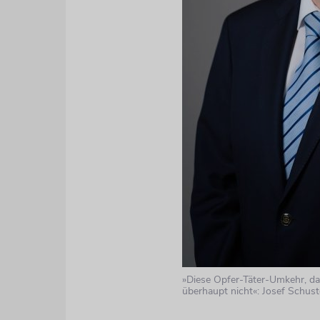
»Diese Opfer-Täter-Umkehr, da
überhaupt nicht«: Josef Schust