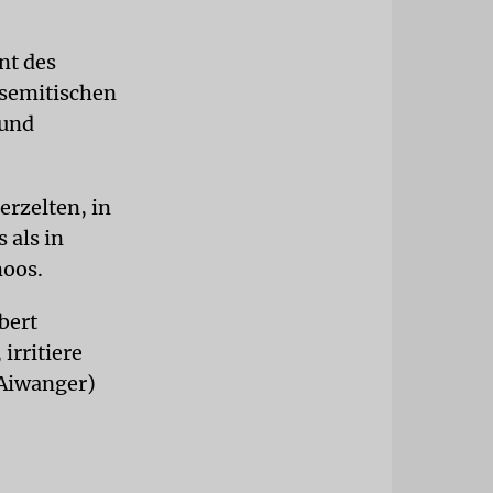
nt des
isemitischen
 und
ierzelten, in
 als in
moos.
bert
irritiere
 Aiwanger)