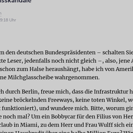
nsskandale
n
9:18 Uhr
um den deutschen Bundespräsidenten – schalten Sie 
te Leser, jedenfalls noch nicht gleich –, also, jene 
 schon zum Halse heraushängt, habe ich von Ameri
eine Milchglasscheibe wahrgenommen.
ich durch Berlin, freue mich, dass die Infrastruktur h
(keine bröckelnden Freeways, keine toten Winkel, 
 funktioniert), und wundere mich. Bitte, worum gin
re noch mal? Um ein Bobbycar für den Filius von He
laub in Miami, zu dem Herr und Frau Wulff sich ei