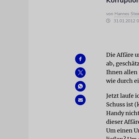
Korruptio
von
Hannes Stei
31.01.2012 0
Die Affäre 
ab, geschätz
Ihnen allen
wie durch 
Jetzt laufe 
Schuss ist 
Handy nicht
dieser Affä
Um einen Ur