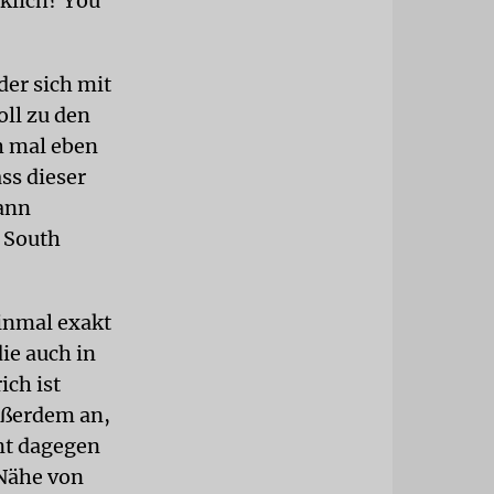
rklich? You
der sich mit
oll zu den
h mal eben
ass dieser
ann
 South
inmal exakt
ie auch in
ich ist
außerdem an,
nt dagegen
 Nähe von