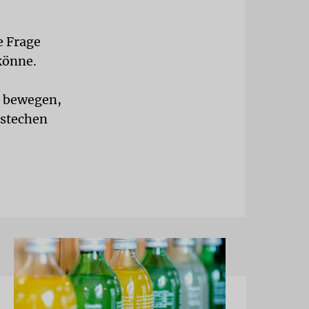
e Frage
könne.
u bewegen,
estechen