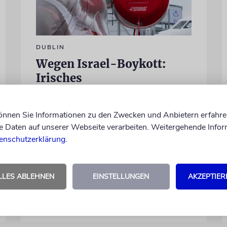
DUBLIN
Wegen Israel-Boykott:
Irisches
Regierungsflugzeug kann
nicht mehr im Nebel
können Sie Informationen zu den Zwecken und Anbietern erfahre
landen
Daten auf unserer Webseite verarbeiten. Weitergehende Infor
Beim Kauf der Maschine wurde bewusst
enschutzerklärung
.
auf das System »FalconEye« verzichtet,
weil der israelische Rüstungskonzern Elbit
Systems an dem Produkt beteiligt ist
LLES ABLEHNEN
EINSTELLUNGEN
AKZEPTIER
06.08.2026