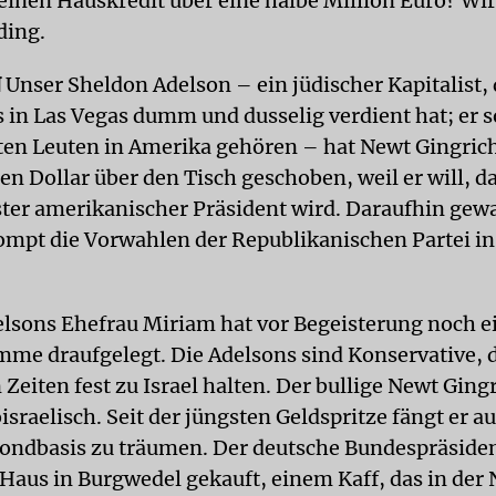
einen Hauskredit über eine halbe Million Euro? Wi
ding.
N
Unser Sheldon Adelson – ein jüdischer Kapitalist, 
 in Las Vegas dumm und dusselig verdient hat; er s
ten Leuten in Amerika gehören – hat Newt Gingric
en Dollar über den Tisch geschoben, weil er will, d
er amerikanischer Präsident wird. Daraufhin gew
ompt die Vorwahlen der Republikanischen Partei in
lsons Ehefrau Miriam hat vor Begeisterung noch e
mme draufgelegt. Die Adelsons sind Konservative, d
Zeiten fest zu Israel halten. Der bullige Newt Gingr
israelisch. Seit der jüngsten Geldspritze fängt er 
ondbasis zu träumen. Der deutsche Bundespräside
n Haus in Burgwedel gekauft, einem Kaff, das in der