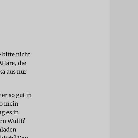
bitte nicht
Affäre, die
ka aus nur
ier so gut in
wo mein
g es in
rrn Wulff?
nladen