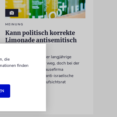
MEINUNG
Kann politisch korrekte
Limonade antisemitisch
sein?
Beim FC St. Pauli ist der langjährige
n, die
Kapitän Jackson Irvine weg, doch bei der
mationen finden
politisch korrekten Brausefirma
»LemonAid« sitzt der anti-israelische
Australier weiter im Aufsichtsrat
EN
von Daniel Killy
06.08.2026