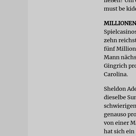
ließen? Um 
must be kid
MILLIONE
Spielcasinos
zehn reichs
fünf Million
Mann nächst
Gingrich pr
Carolina.
Sheldon Ade
dieselbe Su
schwierigen 
genauso pro
von einer M
hat sich ei