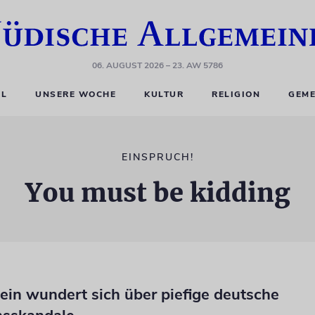
06. AUGUST 2026
– 23. AW 5786
EL
UNSERE WOCHE
KULTUR
RELIGION
GEME
EINSPRUCH!
You must be kidding
ein wundert sich über piefige deutsche