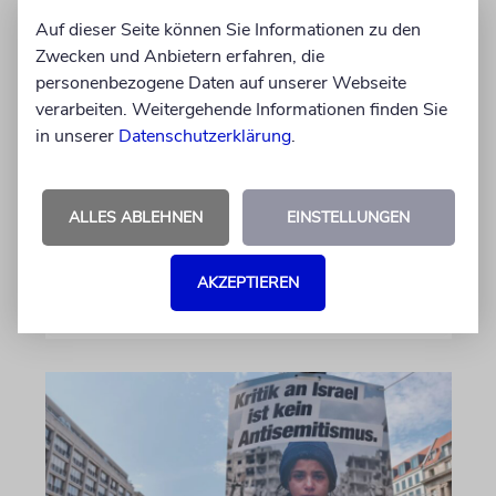
Kann politisch korrekte
Auf dieser Seite können Sie Informationen zu den
Limonade antisemitisch
Zwecken und Anbietern erfahren, die
sein?
personenbezogene Daten auf unserer Webseite
verarbeiten. Weitergehende Informationen finden Sie
Beim FC St. Pauli ist der langjährige Kapitän
in unserer
Datenschutzerklärung
.
Jackson Irvine weg, doch bei der politisch
korrekten Brausefirma »LemonAid« sitzt der
anti-israelische Australier weiter im
Aufsichtsrat
ALLES ABLEHNEN
EINSTELLUNGEN
von Daniel Killy
AKZEPTIEREN
06.08.2026