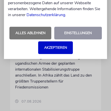
personenbezogene Daten auf unserer Webseite
verarbeiten. Weitergehende Informationen finden Sie
in unserer
Datenschutzerklärung
.
NAHOST
ALLES ABLEHNEN
EINSTELLUNGEN
Ugandas Parlament billigt
Truppenentsendung nach
Gaza
AKZEPTIEREN
Auf US-Anfrage soll sich ein Kontingent der
ugandischen Armee der geplanten
internationalen Stabilisierungstruppe
anschließen. In Afrika zählt das Land zu den
größten Truppenstellern für
Friedensmissionen
07.08.2026