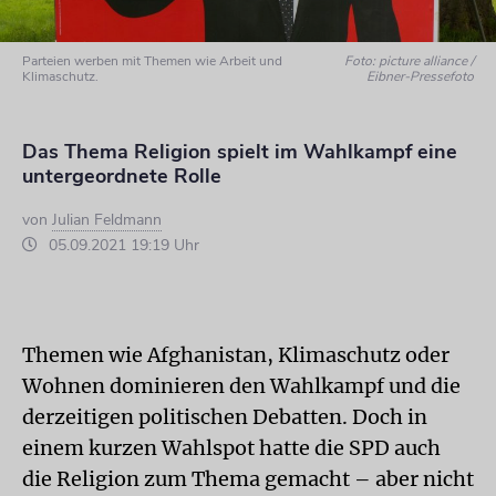
Parteien werben mit Themen wie Arbeit und
Foto: picture alliance /
Klimaschutz.
Eibner-Pressefoto
Das Thema Religion spielt im Wahlkampf eine
untergeordnete Rolle
von
Julian Feldmann
05.09.2021 19:19 Uhr
Themen wie Afghanistan, Klimaschutz oder
Wohnen dominieren den Wahlkampf und die
derzeitigen politischen Debatten. Doch in
einem kurzen Wahlspot hatte die SPD auch
die Religion zum Thema gemacht – aber nicht