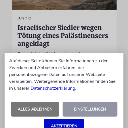
JUSTIZ
Israelischer Siedler wegen
Tötung eines Palästinensers
angeklagt
Der getötete Aktivist setzte sich gegen
Auf dieser Seite können Sie Informationen zu den
Siedlergewalt ein und war an dem Oscar-
Zwecken und Anbietern erfahren, die
prämierten Film »No Other Land« beteiligt.
personenbezogene Daten auf unserer Webseite
Jetzt steht der mutmaßliche Täter vor Gericht
verarbeiten. Weitergehende Informationen finden Sie
in unserer
Datenschutzerklärung
.
07.08.2026
ALLES ABLEHNEN
EINSTELLUNGEN
AKZEPTIEREN