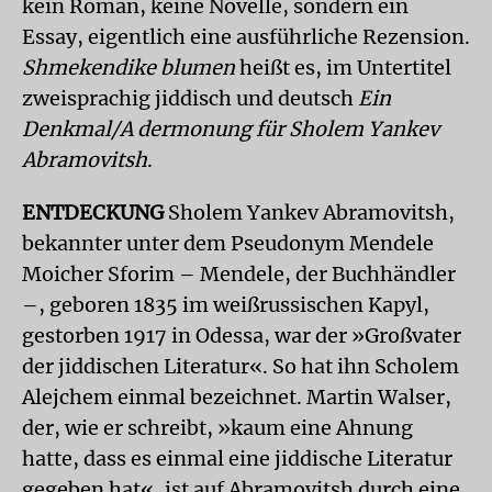
kein Roman, keine Novelle, sondern ein
Essay, eigentlich eine ausführliche Rezension.
Shmekendike blumen
heißt es, im Untertitel
zweisprachig jiddisch und deutsch
Ein
Denkmal/A dermonung für Sholem Yankev
Abramovitsh
.
ENTDECKUNG
Sholem Yankev Abramovitsh,
bekannter unter dem Pseudonym Mendele
Moicher Sforim – Mendele, der Buchhändler
–, geboren 1835 im weißrussischen Kapyl,
gestorben 1917 in Odessa, war der »Großvater
der jiddischen Literatur«. So hat ihn Scholem
Alejchem einmal bezeichnet. Martin Walser,
der, wie er schreibt, »kaum eine Ahnung
hatte, dass es einmal eine jiddische Literatur
gegeben hat«, ist auf Abramovitsh durch eine