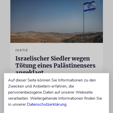
JUSTIZ
Israelischer Siedler wegen
Tötung eines Palästinensers
angeklagt
Auf dieser Seite können Sie Informationen zu den
Der getötete Aktivist setzte sich gegen
Zwecken und Anbietern erfahren, die
Siedlergewalt ein und war an dem Oscar-
personenbezogene Daten auf unserer Webseite
prämierten Film »No Other Land« beteiligt.
verarbeiten. Weitergehende Informationen finden Sie
Jetzt steht der mutmaßliche Täter vor Gericht
in unserer
Datenschutzerklärung
.