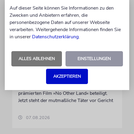
Auf dieser Seite können Sie Informationen zu den
Zwecken und Anbietern erfahren, die
personenbezogene Daten auf unserer Webseite
verarbeiten. Weitergehende Informationen finden Sie
in unserer
Datenschutzerklärung
.
JUSTIZ
Israelischer Siedler wegen
Tötung eines Palästinensers
ALLES ABLEHNEN
EINSTELLUNGEN
angeklagt
AKZEPTIEREN
Der getötete Aktivist setzte sich gegen
Siedlergewalt ein und war an dem Oscar-
prämierten Film »No Other Land« beteiligt.
Jetzt steht der mutmaßliche Täter vor Gericht
07.08.2026