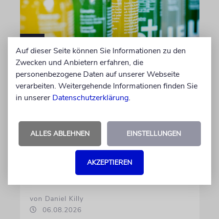
Auf dieser Seite können Sie Informationen zu den
Zwecken und Anbietern erfahren, die
MEINUNG
personenbezogene Daten auf unserer Webseite
Kann politisch korrekte
verarbeiten. Weitergehende Informationen finden Sie
Limonade antisemitisch
in unserer
Datenschutzerklärung
.
sein?
Beim FC St. Pauli ist der langjährige Kapitän
ALLES ABLEHNEN
EINSTELLUNGEN
Jackson Irvine weg, doch bei der politisch
korrekten Brausefirma »LemonAid« sitzt der
anti-israelische Australier weiter im
AKZEPTIEREN
Aufsichtsrat
von Daniel Killy
06.08.2026