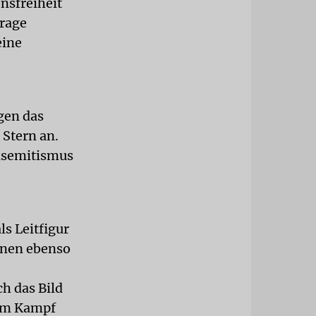
nsfreiheit
frage
eine
gen das
Stern an.
isemitismus
ls Leitfigur
benen ebenso
h das Bild
sem Kampf