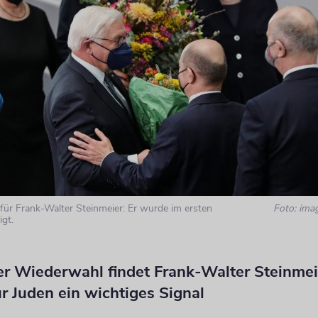
für Frank-Walter Steinmeier: Er wurde im ersten
Foto: ima
gt.
er Wiederwahl findet Frank-Walter Steinmei
r Juden ein wichtiges Signal