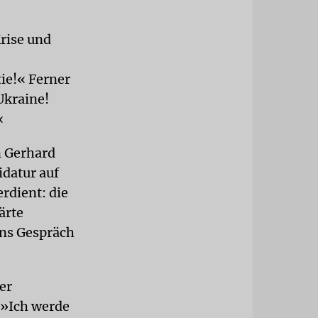
Krise und
ie!« Ferner
Ukraine!
«
n Gerhard
idatur auf
dient: die
ärte
ins Gespräch
er
 »Ich werde