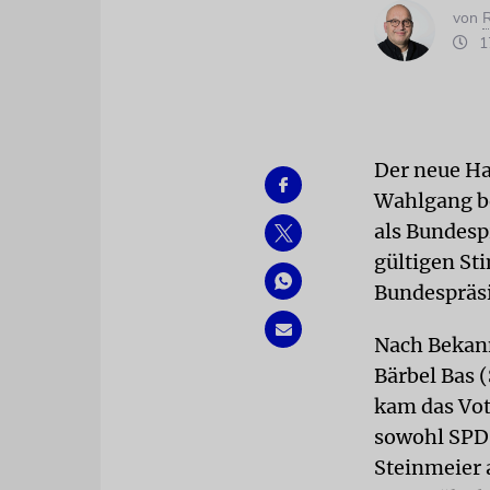
von
R
17
Der neue Hau
Wahlgang b
als Bundesp
gültigen St
Bundespräsi
Nach Bekan
Bärbel Bas 
kam das Vot
sowohl SPD 
Steinmeier 