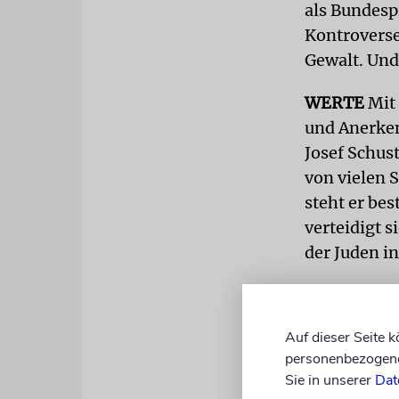
als Bundesp
Kontroverse.
Gewalt. Und
WERTE
Mit 
und Anerken
Josef Schus
von vielen 
steht er be
verteidigt s
der Juden i
»Das ist ihm
eindrücklic
Auf dieser Seite 
Bundespräsi
personenbezogene 
Schoa und a
Sie in unserer
Dat
Verantwortu