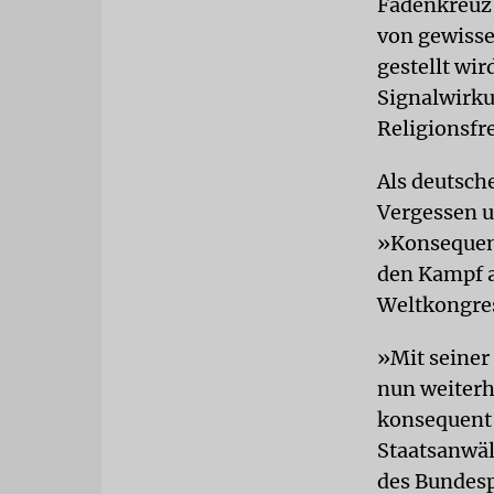
Fadenkreuz 
von gewisse
gestellt wi
Signalwirku
Religionsfr
Als deutsch
Vergessen u
»Konsequent
den Kampf a
Weltkongre
»Mit seiner 
nun weiterh
konsequent 
Staatsanwäl
des Bundesp