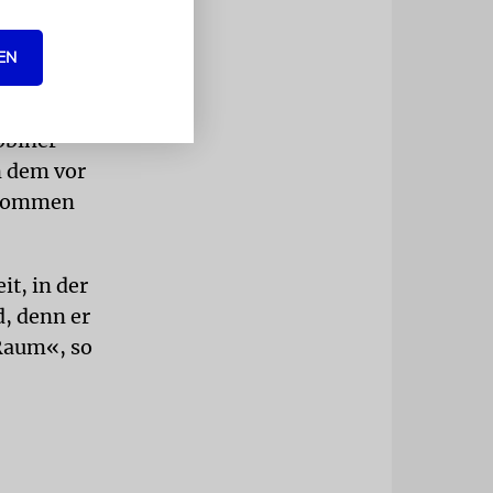
Partner.«
EN
s die
teht es
bbiner
n dem vor
enommen
it, in der
d, denn er
Raum«, so