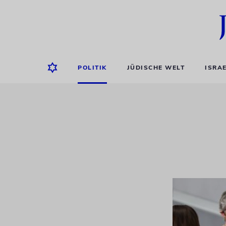
POLITIK
JÜDISCHE WELT
ISRA