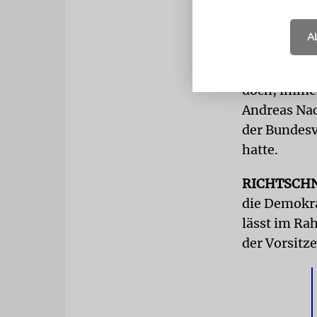
Steinmeier i
A
»Bundespräs
Positionen d
doch, immer
Andreas Na
der Bundes
hatte.
RICHTSCH
die Demokra
lässt im Ra
der Vorsitz