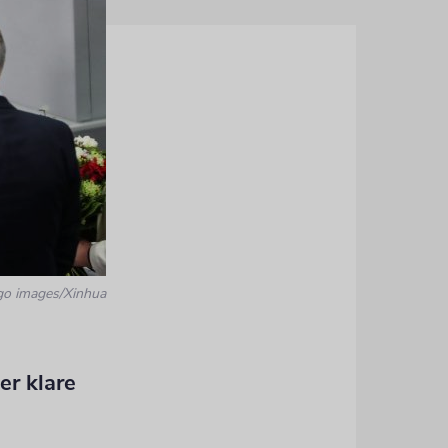
go images/Xinhua
er klare