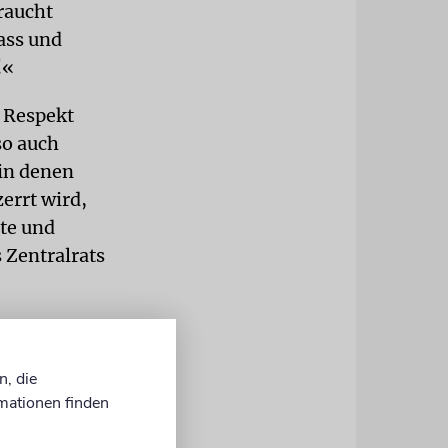
raucht
Hass und
!«
l Respekt
so auch
 in denen
errt wird,
rte und
s Zentralrats
ner
. Der
n, die
lands an der
mationen finden
alter