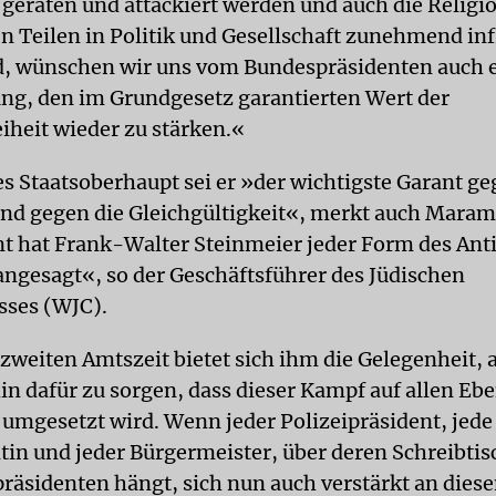
geraten und attackiert werden und auch die Religio
n Teilen in Politik und Gesellschaft zunehmend in
rd, wünschen wir uns vom Bundespräsidenten auch 
ng, den im Grundgesetz garantierten Wert der
eiheit wieder zu stärken.«
es Staatsoberhaupt sei er »der wichtigste Garant ge
nd gegen die Gleichgültigkeit«, merkt auch Maram 
 hat Frank-Walter Steinmeier jeder Form des Ant
ngesagt«, so der Geschäftsführer des Jüdischen
sses (WJC).
zweiten Amtszeit bietet sich ihm die Gelegenheit, a
in dafür zu sorgen, dass dieser Kampf auf allen E
umgesetzt wird. Wenn jeder Polizeipräsident, jede
tin und jeder Bürgermeister, über deren Schreibtisc
räsidenten hängt, sich nun auch verstärkt an die