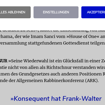
st für die jüdische Gemeinschaft ein verlässlicher 
LLES ABLEHNEN
EINSTELLUNGEN
AKZEPTIER
ident Steinmeier versteht mit der Macht des Worte
es Guten zu vertreten, ohne zu verletzen, und vers
 deutlich zu sein«, lautet die Einschätzung von Ra
chama, der wie Imam Sanci vom »House of One« a
versammlung stattgefundenen Gottesdienst teilg
NUR
»Seine Wiederwahl ist ein Glücksfall in einer Ze
tie nicht von allen als Richtschnur verstanden wir
hmen des Grundgesetzes auch anderen Positionen 
ende der Allgemeinen Rabbinerkonferenz (ARK).
»Konsequent hat Frank-Walter