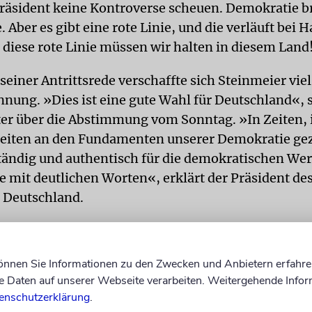
räsident keine Kontroverse scheuen. Demokratie b
 Aber es gibt eine rote Linie, und die verläuft bei 
 diese rote Linie müssen wir halten in diesem Land
seiner Antrittsrede verschaffte sich Steinmeier vie
nung. »Dies ist eine gute Wahl für Deutschland«, 
ter über die Abstimmung vom Sonntag. »In Zeiten,
Seiten an den Fundamenten unserer Demokratie gez
ständig und authentisch für die demokratischen We
ie mit deutlichen Worten«, erklärt der Präsident de
n Deutschland.
 ein persönliches Anliegen, wie es sich auch in sei
hen Rede in Yad Vashem vor zwei Jahren gezeigt hat
können Sie Informationen zu den Zwecken und Anbietern erfahre
dent benannte klar die historische Schuld Deutsch
Daten auf unserer Webseite verarbeiten. Weitergehende Infor
m Zweiten Weltkrieg und die daraus resultierende
enschutzerklärung
.
ng, Hass und Hetze nie mehr zuzulassen. Frank-W