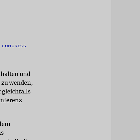
H CONGRESS
uhalten und
s zu wenden,
 gleichfalls
onferenz
llem
ns