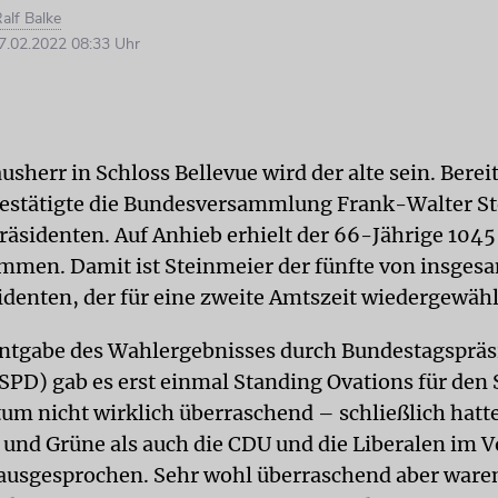
alf Balke
.02.2022 08:33 Uhr
sherr in Schloss Bellevue wird der alte sein. Berei
estätigte die Bundesversammlung Frank-Walter S
räsidenten. Auf Anhieb erhielt der 66-Jährige 1045
immen. Damit ist Steinmeier der fünfte von insges
denten, der für eine zweite Amtszeit wiedergewähl
ntgabe des Wahlergebnisses durch Bundestagspräs
(SPD) gab es erst einmal Standing Ovations für den 
um nicht wirklich überraschend – schließlich hatt
und Grüne als auch die CDU und die Liberalen im Vo
ausgesprochen. Sehr wohl überraschend aber waren