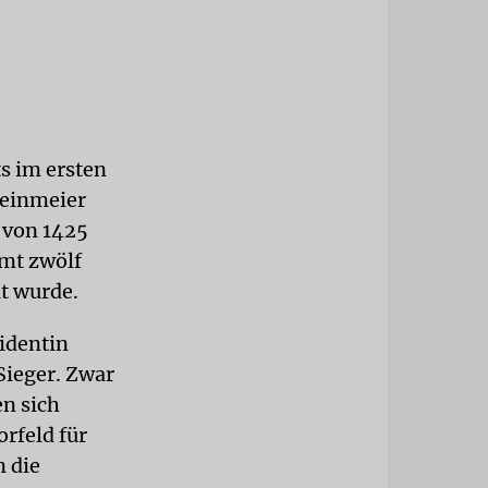
ts im ersten
teinmeier
 von 1425
amt zwölf
t wurde.
identin
Sieger. Zwar
en sich
rfeld für
 die