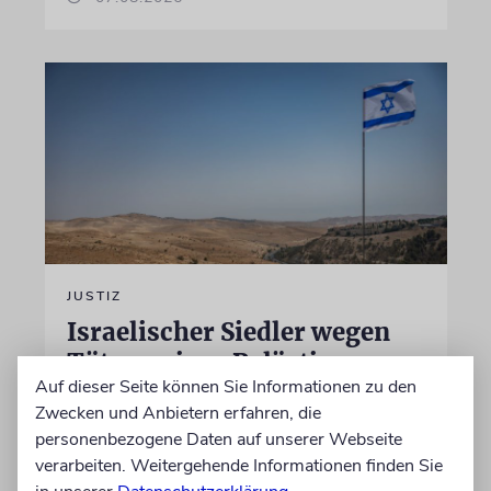
JUSTIZ
Israelischer Siedler wegen
Tötung eines Palästinensers
Auf dieser Seite können Sie Informationen zu den
angeklagt
Zwecken und Anbietern erfahren, die
Der getötete Aktivist setzte sich gegen
personenbezogene Daten auf unserer Webseite
Siedlergewalt ein und war an dem Oscar-
verarbeiten. Weitergehende Informationen finden Sie
prämierten Film »No Other Land« beteiligt.