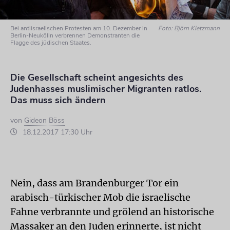
Bei antiisraelischen Protesten am 10. Dezember in
Foto: Björn Kietzmann
Berlin-Neukölln verbrennen Demonstranten die
Flagge des jüdischen Staates.
Die Gesellschaft scheint angesichts des
Judenhasses muslimischer Migranten ratlos.
Das muss sich ändern
von
Gideon Böss
18.12.2017 17:30 Uhr
Nein, dass am Brandenburger Tor ein
arabisch-türkischer Mob die israelische
Fahne verbrannte und grölend an historische
Massaker an den Juden erinnerte, ist nicht