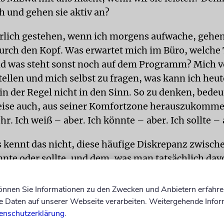
h und gehen sie aktiv an?
rlich gestehen, wenn ich morgens aufwache, gehen
rch den Kopf. Was erwartet mich im Büro, welche
nd was steht sonst noch auf dem Programm? Mich v
tellen und mich selbst zu fragen, was kann ich heut
n der Regel nicht in den Sinn. So zu denken, bedeu
ise auch, aus seiner Komfortzone herauszukommen
hr. Ich weiß – aber. Ich könnte – aber. Ich sollte – 
 kennt das nicht, diese häufige Diskrepanz zwisch
nte oder sollte, und dem, was man tatsächlich dav
wie im Großen. Häufiger meine Großmutter im Elt
d häufiger meine Eltern anrufen, um sie zu fragen,
können Sie Informationen zu den Zwecken und Anbietern erfahre
r ob sie etwas benötigen. Vielleicht eine Patenschaf
Daten auf unserer Webseite verarbeiten. Weitergehende Infor
enschutzerklärung
.
 Kind übernehmen. Sich stärker ehrenamtlich zum