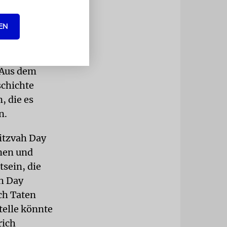
nkt stellen.
EN
t nicht aus,
und vieler
rte Zukunft
 Aus dem
schichte
, die es
n.
Mitzvah Day
nen und
tsein, die
h Day
ch Taten
telle könnte
rich