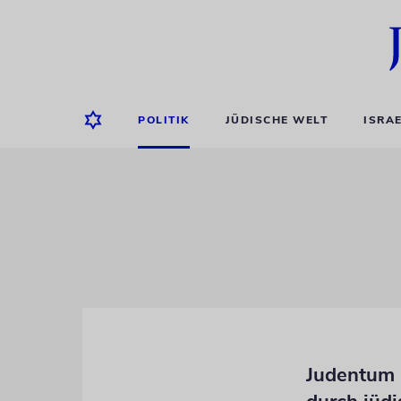
POLITIK
JÜDISCHE WELT
ISRA
Judentum i