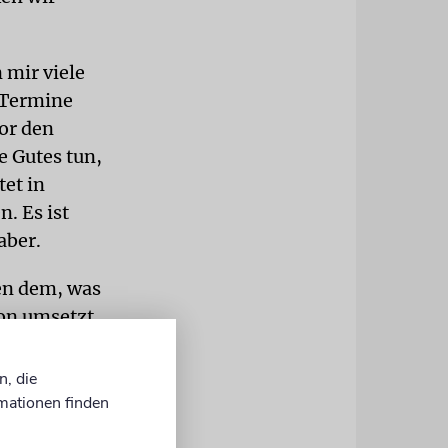
 mir viele
 Termine
or den
e Gutes tun,
tet in
. Es ist
aber.
en dem, was
on umsetzt.
ernheim
 ob es ihnen
n, die
t für ein
mationen finden
 Wohle der