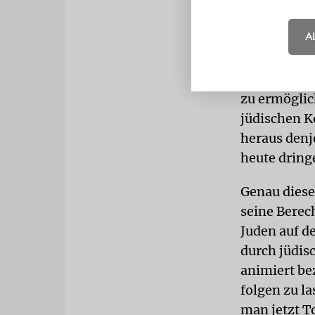
Gemeinde en
A
ZUKUNFT
Si
zu wissen, w
Taten bedar
zu ermöglic
jüdischen K
heraus denj
heute dring
Genau diese
seine Berec
Juden auf de
durch jüdis
animiert be
folgen zu l
man jetzt T