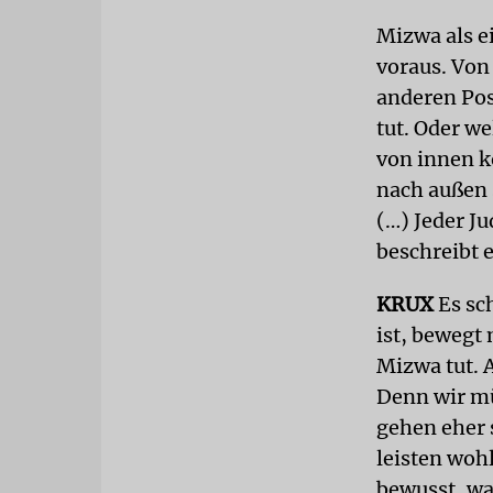
Mizwa als e
voraus. Von
anderen Pos
tut. Oder we
von innen k
nach außen 
(…) Jeder Ju
beschreibt 
KRUX
Es sc
ist, bewegt
Mizwa tut. A
Denn wir mü
gehen eher 
leisten woh
bewusst, wa