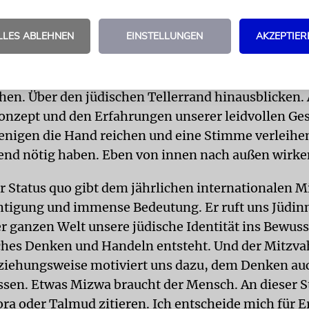
gagieren. Mehr das Wir als das Ich in den Mittelpu
LLES ABLEHNEN
EINSTELLUNGEN
AKZEPTIER
ch sehr viel stärker ins Bewusstsein rufen, es reich
ir sind ein Volk. Sondern dass es des aktiven Rats 
f, um unserer jüdischen Gemeinschaft eine gesiche
hen. Über den jüdischen Tellerrand hinausblicken.
onzept und den Erfahrungen unserer leidvollen Ge
enigen die Hand reichen und eine Stimme verleihen
end nötig haben. Eben von innen nach außen wirke
r Status quo gibt dem jährlichen internationalen 
htigung und immense Bedeutung. Er ruft uns Jüdin
r ganzen Welt unsere jüdische Identität ins Bewuss
ches Denken und Handeln entsteht. Und der Mitzva
ziehungsweise motiviert uns dazu, dem Denken au
assen. Etwas Mizwa braucht der Mensch. An dieser S
ora oder Talmud zitieren. Ich entscheide mich für E