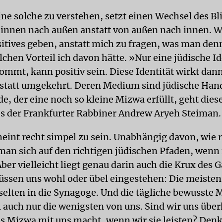
ine solche zu verstehen, setzt einen Wechsel des B
 innen nach außen anstatt von außen nach innen. W
itives geben, anstatt mich zu fragen, was man den
lchen Vorteil ich davon hätte. »Nur eine jüdische Id
ommt, kann positiv sein. Diese Identität wirkt dan
statt umgekehrt. Deren Medium sind jüdische Han
de, der eine noch so kleine Mizwa erfüllt, geht die
es der Frankfurter Rabbiner Andrew Aryeh Steiman.
heint recht simpel zu sein. Unabhängig davon, wie 
 man sich auf den richtigen jüdischen Pfaden, wenn
ber vielleicht liegt genau darin auch die Krux des 
ssen uns wohl oder übel eingestehen: Die meisten
selten in die Synagoge. Und die tägliche bewusste
l auch nur die wenigsten von uns. Sind wir uns übe
s Mizwa mit uns macht, wenn wir sie leisten? Den