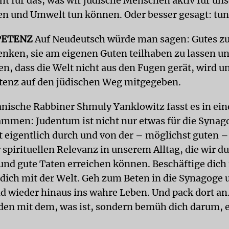
eht für das, was wir jüdische Menschen aktiv für un
 und Umwelt tun können. Oder besser gesagt: tun 
ETENZ
Auf Neudeutsch würde man sagen: Gutes zu
enken, sie am eigenen Guten teilhaben zu lassen un
n, dass die Welt nicht aus den Fugen gerät, wird un
enz auf den jüdischen Weg mitgegeben.
nische Rabbiner Shmuly Yanklowitz fasst es in ei
ammen: Judentum ist nicht nur etwas für die Synag
t eigentlich durch und von der – möglichst guten – 
 spirituellen Relevanz in unserem Alltag, die wir d
 und gute Taten erreichen können. Beschäftige dich 
 dich mit der Welt. Geh zum Beten in die Synagoge 
d wieder hinaus ins wahre Leben. Und pack dort an.
eden mit dem, was ist, sondern bemüh dich darum, e