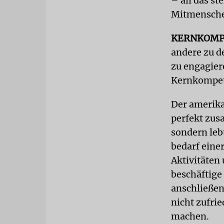
– all das st
Mitmenschen
KERNKOMP
andere zu d
zu engagiere
Kernkompet
Der amerika
perfekt zus
sondern leb
bedarf einer
Aktivitäten
beschäftige
anschließen
nicht zufri
machen.