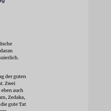
ag
dische
 daran
uierlich.
ag der guten
t. Zwei
d eben auch
am, Zedaka,
die gute Tat