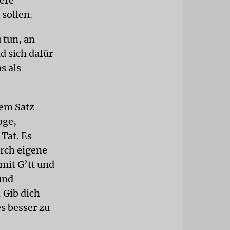
sere
sollen.
 tun, an
d sich dafür
s als
nem Satz
oge,
Tat. Es
urch eigene
mit G’tt und
und
 Gib dich
s besser zu