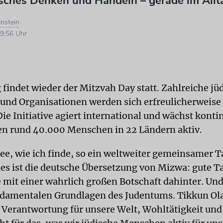
isches Denken und Handeln – gerade im Allt
nstein
9:56 Uhr
findet wieder der Mitzvah Day statt. Zahlreiche jü
nd Organisationen werden sich erfreulicherweise
Die Initiative agiert international und wächst kontin
en rund 40.000 Menschen in 22 Ländern aktiv.
dee, wie ich finde, so ein weltweiter gemeinsamer T
ies ist die deutsche Übersetzung von Mizwa: gute Ta
 mit einer wahrlich großen Botschaft dahinter. Un
ndamentalen Grundlagen des Judentums. Tikkun Ol
 Verantwortung für unsere Welt, Wohltätigkeit und 