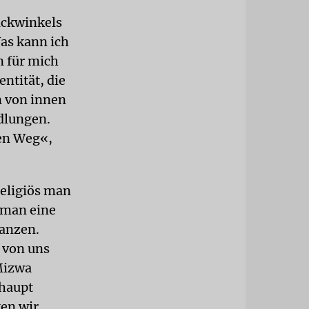
lickwinkels
as kann ich
n für mich
entität, die
n von innen
dlungen.
sen Weg«,
religiös man
 man eine
Ganzen.
 von uns
 Mizwa
rhaupt
ken wir