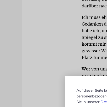
darüber nac
Ich muss eh
Gedanken du
habe ich, u
Spiegel zu s
kommt mir i
gewisser We
Platz für me
Wer von uns
man tun kön
Im Kleinen 
besuchen un
Auf dieser Seite 
gut geht ode
personenbezogene 
Sie in unserer
Dat
bedürftiges