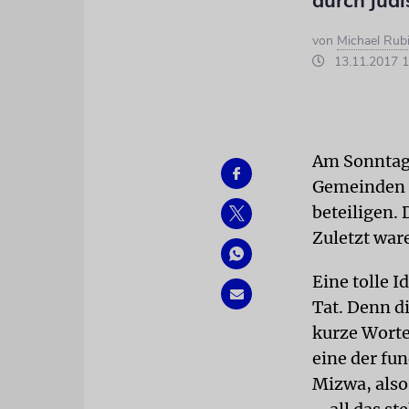
durch jüd
von
Michael Rubi
13.11.2017 1
Am Sonntag 
Gemeinden u
beteiligen. 
Zuletzt war
Eine tolle I
Tat. Denn d
kurze Worte
eine der fu
Mizwa, also