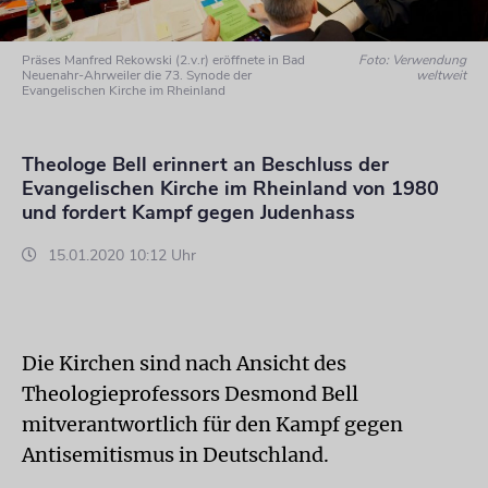
Präses Manfred Rekowski (2.v.r) eröffnete in Bad
Foto: Verwendung
Neuenahr-Ahrweiler die 73. Synode der
weltweit
Evangelischen Kirche im Rheinland
Theologe Bell erinnert an Beschluss der
Evangelischen Kirche im Rheinland von 1980
und fordert Kampf gegen Judenhass
15.01.2020 10:12 Uhr
Die Kirchen sind nach Ansicht des
Theologieprofessors Desmond Bell
mitverantwortlich für den Kampf gegen
Antisemitismus in Deutschland.