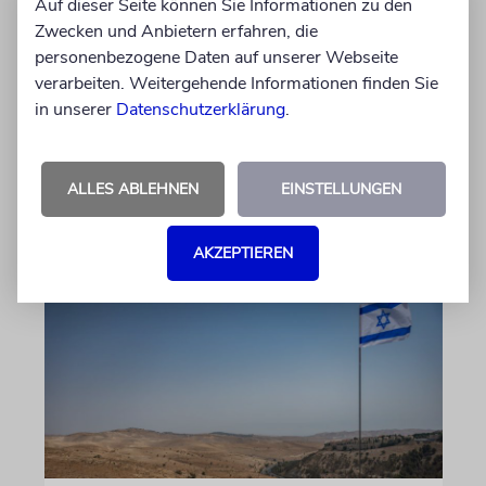
Auf dieser Seite können Sie Informationen zu den
Felix Schotland, Vorstand der Synagogen-
Zwecken und Anbietern erfahren, die
Gemeinde Köln, an WDR-
personenbezogene Daten auf unserer Webseite
Programmdirektorin Andrea Schafarczyk
verarbeiten. Weitergehende Informationen finden Sie
gewandt. Wir dokumentieren das Schreiben
in unserer
Datenschutzerklärung
.
im Wortlaut
ALLES ABLEHNEN
EINSTELLUNGEN
von Felix Schotland
07.08.2026
AKZEPTIEREN