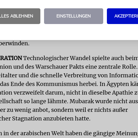
bten.
LLES ABLEHNEN
EINSTELLUNGEN
AKZEPTIER
st das etwas blauäugig. Doch der Nahe Osten erstick
ismus. Ein bisschen Naivität und Optimismus ist vi
 was gebraucht wird, um die festgefahrene Situatio
berwinden.
ERATION
Technologischer Wandel spielte auch bei
nion und des Warschauer Pakts eine zentrale Rolle.
talter und die schnelle Verbreitung von Informat
 das Ende des Kommunismus herbei. In Ägypten kä
ion verzweifelt darum, nicht in dieselbe Apathie z
sellschaft so lange lähmte. Mubarak wurde nicht a
 er zu wenig anbot, sondern weil er nichts außer
icher Stagnation anzubieten hatte.
n in der arabischen Welt haben die gängige Meinun