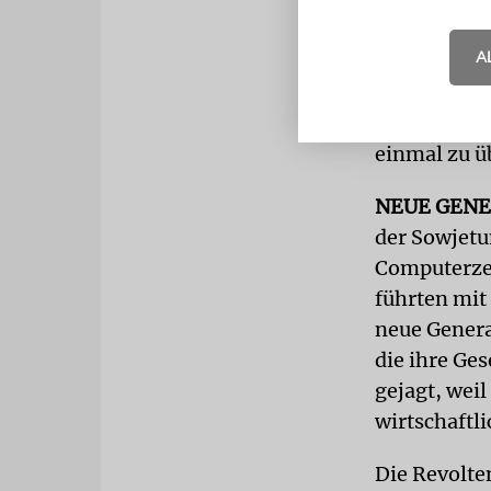
zusammenle
A
Vielleicht i
eigenen Zyn
gerade das,
einmal zu ü
NEUE GEN
der Sowjetu
Computerzei
führten mit
neue Generat
die ihre Ge
gejagt, weil
wirtschaftl
Die Revolte