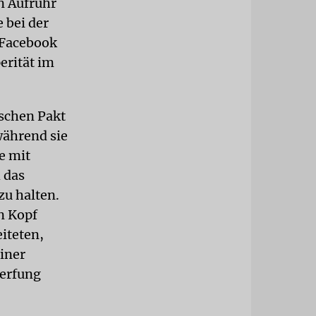
n Aufruhr
 bei der
 Facebook
erität im
ischen Pakt
während sie
e mit
 das
zu halten.
n Kopf
eiteten,
einer
werfung