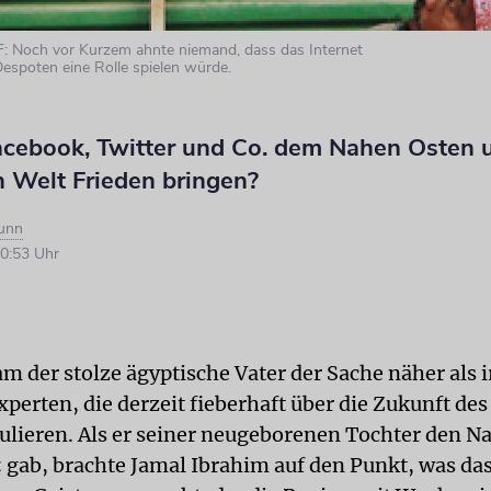
: Noch vor Kurzem ahnte niemand, dass das Internet
espoten eine Rolle spielen würde.
cebook, Twitter und Co. dem Nahen Osten 
n Welt Frieden bringen?
runn
0:53 Uhr
am der stolze ägyptische Vater der Sache näher als 
xperten, die derzeit fieberhaft über die Zukunft de
ulieren. Als er seiner neugeborenen Tochter den 
gab, brachte Jamal Ibrahim auf den Punkt, was da