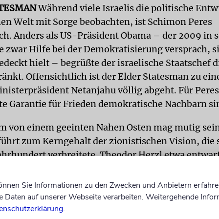
ATESMAN
Während viele Israelis die politische Entw
hen Welt mit Sorge beobachten, ist Schimon Peres
ich. Anders als US-Präsident Obama – der 2009 in s
e zwar Hilfe bei der Demokratisierung versprach, si
edeckt hielt – begrüßte der israelische Staatschef 
nkt. Offensichtlich ist der Elder Statesman zu ein
inisterpräsident Netanjahu völlig abgeht. Für Peres 
ste Garantie für Frieden demokratische Nachbarn si
m von einem geeinten Nahen Osten mag mutig sein
 führt zum Kerngehalt der zionistischen Vision, die 
Jahrhundert verbreitete. Theodor Herzl etwa entwar
n Altneuland eine sozialistische Utopie, in der Ju
a den technologischen Fortschritt nach Israel bring
können Sie Informationen zu den Zwecken und Anbietern erfahre
er mit den Vorteilen der modernen Welt vertraut z
Daten auf unserer Webseite verarbeiten. Weitergehende Infor
enschutzerklärung
.
führen, dass beide, Juden und Araber, friedlich