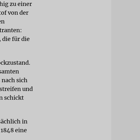
hig zu einer
of von der
en
tranten:
die für die
hockzustand.
esamten
 nach sich
streifen und
n schickt
ächlich in
 1848 eine