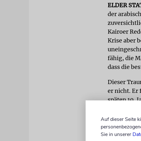
ELDER ST
der arabisc
zuversichtl
Kairoer Red
Krise aber b
uneingeschrä
fähig, die M
dass die be
Dieser Trau
er nicht. Er
späten 19. 
kühnen Roma
Mitteleurop
Auf dieser Seite 
Palästinens
personenbezogene 
Sie in unserer
Dat
würde dazu 