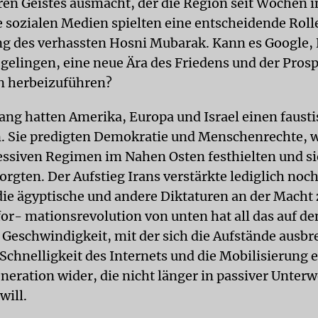
ren Geistes ausmacht, der die Region seit Wochen i
e sozialen Medien spielten eine entscheidende Rolle
 des verhassten Hosni Mubarak. Kann es Google,
 gelingen, eine neue Ära des Friedens und der Prosp
n herbeizuführen?
ang hatten Amerika, Europa und Israel einen faust
. Sie predigten Demokratie und Menschenrechte, 
essiven Regimen im Nahen Osten festhielten und si
rgten. Der Aufstieg Irans verstärkte lediglich noch
die ägyptische und andere Diktaturen an der Macht 
for- mationsrevolution von unten hat all das auf de
e Geschwindigkeit, mit der sich die Aufstände ausbr
 Schnelligkeit des Internets und die Mobilisierung 
neration wider, die nicht länger in passiver Unter
will.