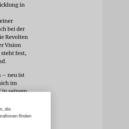
icklung in
einer
ch bei der
die Revolten
er Vision
steht fest,
nd.
 – neu ist
sich im
f in seinem
den aus
en. Die
n, die
u machen,
mationen finden