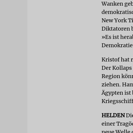
Wanken gebr
demokratisc
New York Ti
Diktatoren 
»Es ist her
Demokratie 
Kristof hat 
Der Kollaps
Region könn
ziehen. Ham
Ägypten ist
Kriegsschif
HELDEN
Die
einer Tragöd
neue Welle 