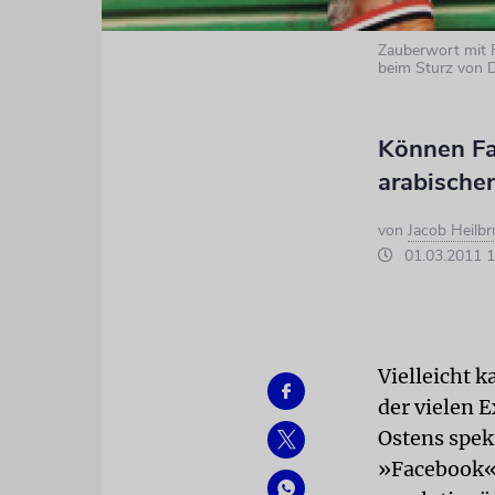
Zauberwort mit F
beim Sturz von D
Können Fa
arabische
von
Jacob Heilb
01.03.2011 1
Vielleicht k
der vielen E
Ostens spek
»Facebook« 