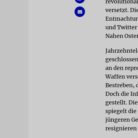
revolutionä
versetzt. Di
Entmachtung
und Twitter
Nahen Oste
Jahrzehntel
geschlossen
an den repr
Waffen verso
Bestreben, 
Doch die In
gestellt. Di
spiegelt die
jüngeren Ge
resignieren 