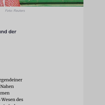
Foto: Reuters
und der
irgendeiner
s Nahen
Namen
s Wesen des