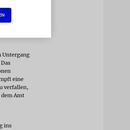
EN
t am
elleicht
n endlich
m Untergang
 Das
ionen
mpft eine
u verfallen,
us dem Amt
g ins