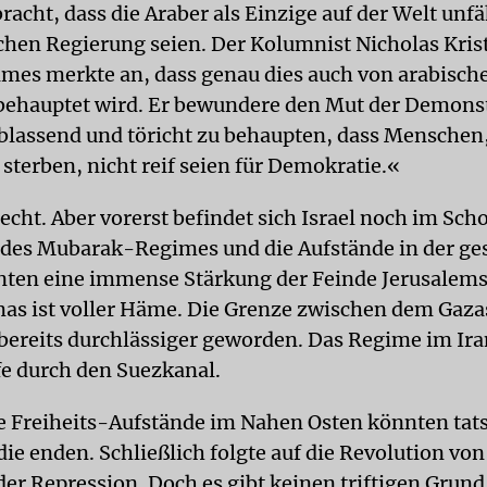
acht, dass die Araber als Einzige auf der Welt unfä
hen Regierung seien. Der Kolumnist Nicholas Krist
mes merkte an, dass genau dies auch von arabisch
behauptet wird. Er bewundere den Mut der Demons
ablassend und töricht zu behaupten, dass Menschen, 
sterben, nicht reif seien für Demokratie.«
recht. Aber vorerst befindet sich Israel noch im Sc
 des Mubarak-Regimes und die Aufstände in der g
ten eine immense Stärkung der Feinde Jerusalems
as ist voller Häme. Die Grenze zwischen dem Gaza
 bereits durchlässiger geworden. Das Regime im Ira
fe durch den Suezkanal.
 Freiheits-Aufstände im Nahen Osten könnten tats
ie enden. Schließlich folgte auf die Revolution von
der Repression. Doch es gibt keinen triftigen Grund