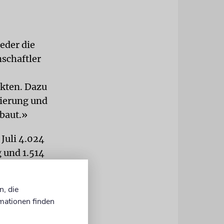
eder die
schaftler
ckten. Dazu
sierung und
baut.»
Juli 4.024
 und 1.514
berg seien
Deutschland
n, die
er
mationen finden