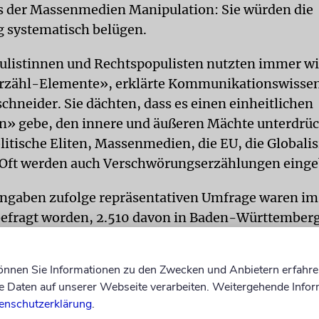
ns der Massenmedien Manipulation: Sie würden die
 systematisch belügen.
listinnen und Rechtspopulisten nutzten immer wi
rzähl-Elemente», erklärte Kommunikationswissen
chneider. Sie dächten, dass es einen einheitlichen
n» gebe, den innere und äußeren Mächte unterdrü
litische Eliten, Massenmedien, die EU, die Globali
«Oft werden auch Verschwörungserzählungen einge
Angaben zufolge repräsentativen Umfrage waren im 
fragt worden, 2.510 davon in Baden-Württemberg
en Bundesgebiet. Die Befragten aus Baden-Württem
l zu ihrem Anteil an der gesamten Bevölkerung in 
können Sie Informationen zu den Zwecken und Anbietern erfahre
orden. Die Befragung wurde von forsa im Auftrag d
Daten auf unserer Webseite verarbeiten. Weitergehende Infor
 durchgeführt.
kna
enschutzerklärung
.