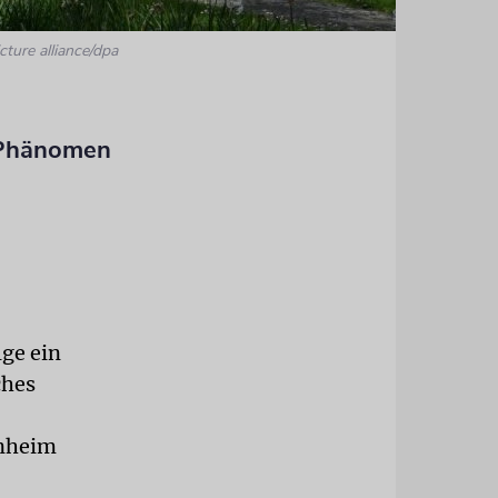
cture alliance/dpa
s Phänomen
lge ein
ches
enheim