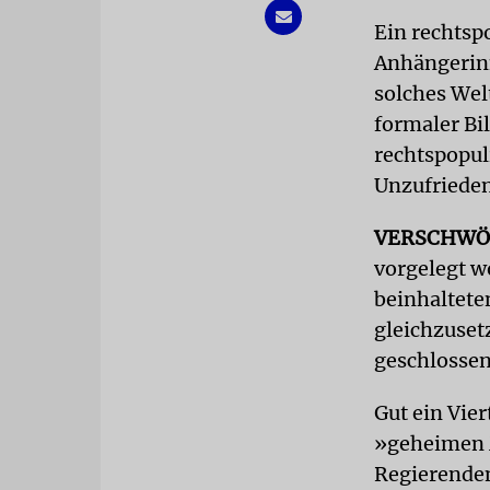
Ein rechtsp
Anhängerinn
solches Wel
formaler Bi
rechtspopuli
Unzufrieden
VERSCHWÖ
vorgelegt 
beinhaltete
gleichzuset
geschlossen 
Gut ein Vier
»geheimen M
Regierenden