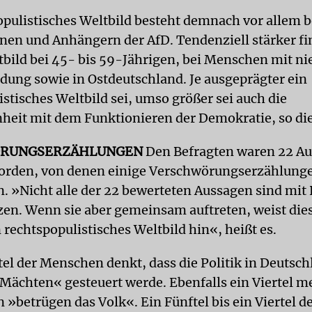
opulistisches Weltbild besteht demnach vor allem b
en und Anhängern der AfD. Tendenziell stärker fin
tbild bei 45- bis 59-Jährigen, bei Menschen mit ni
ldung sowie in Ostdeutschland. Je ausgeprägter ein
stisches Weltbild sei, umso größer sei auch die
heit mit dem Funktionieren der Demokratie, so die
RUNGSERZÄHLUNGEN
Den Befragten waren 22 A
worden, von denen einige Verschwörungserzählung
n. »Nicht alle der 22 bewerteten Aussagen sind mi
zen. Wenn sie aber gemeinsam auftreten, weist dies
rechtspopulistisches Weltbild hin«, heißt es.
tel der Menschen denkt, dass die Politik in Deutsc
ächten« gesteuert werde. Ebenfalls ein Viertel me
 »betrügen das Volk«. Ein Fünftel bis ein Viertel d