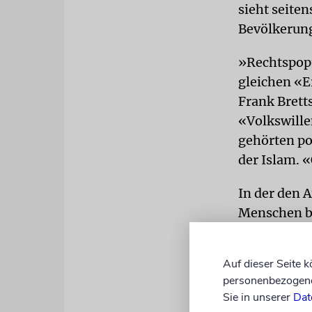
sieht seite
Bevölkerung
»Rechtspopu
gleichen «E
Frank Bretts
«Volkswille
gehörten po
der Islam. 
In der den 
Menschen be
im restlich
proportiona
Auf dieser Seite 
gewichtet w
personenbezogene 
Universität
Sie in unserer
Dat