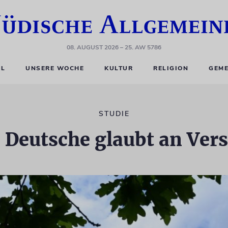
08. AUGUST 2026
– 25. AW 5786
EL
UNSERE WOCHE
KULTUR
RELIGION
GEME
STUDIE
rte Deutsche glaubt an V