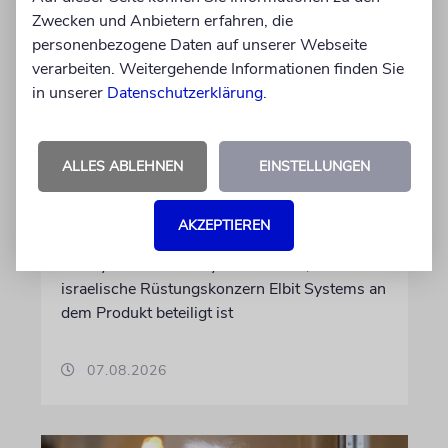
Zwecken und Anbietern erfahren, die
personenbezogene Daten auf unserer Webseite
verarbeiten. Weitergehende Informationen finden Sie
DUBLIN
in unserer
Datenschutzerklärung
.
Wegen Israel-Boykott:
Irisches Regierungsflugzeug
ALLES ABLEHNEN
EINSTELLUNGEN
kann nicht mehr im Nebel
landen
AKZEPTIEREN
Beim Kauf der Maschine wurde bewusst auf
das System »FalconEye« verzichtet, weil der
israelische Rüstungskonzern Elbit Systems an
dem Produkt beteiligt ist
07.08.2026