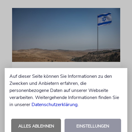
JUSTIZ
Auf dieser Seite können Sie Informationen zu den
Israelischer Siedler wegen
Zwecken und Anbietern erfahren, die
Tötung eines Palästinensers
personenbezogene Daten auf unserer Webseite
angeklagt
verarbeiten. Weitergehende Informationen finden Sie
in unserer
Datenschutzerklärung
.
Der getötete Aktivist setzte sich gegen
Siedlergewalt ein und war an dem Oscar-
prämierten Film »No Other Land« beteiligt.
ALLES ABLEHNEN
EINSTELLUNGEN
Jetzt steht der mutmaßliche Täter vor Gericht