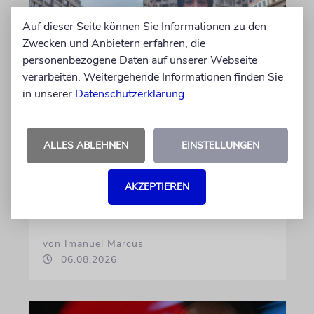
Auf dieser Seite können Sie Informationen zu den
Zwecken und Anbietern erfahren, die
personenbezogene Daten auf unserer Webseite
verarbeiten. Weitergehende Informationen finden Sie
KOMMENTAR
in unserer
Datenschutzerklärung
.
Landtagswahlkampf mit
Israelfeindlichkeit
ALLES ABLEHNEN
EINSTELLUNGEN
Mit einem vielleicht auf den ersten Blick
unschuldigen Satz macht das BSW
Stimmung. Gegen den einzigen jüdischen
AKZEPTIEREN
Staat, die »Zionisten« und damit die Juden
von Imanuel Marcus
06.08.2026