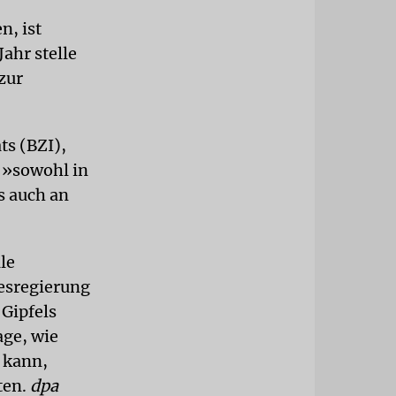
n, ist
Jahr stelle
zur
s (BZI),
 »sowohl in
s auch an
le
desregierung
Gipfels
age, wie
 kann,
ten.
dpa