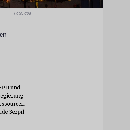
Foto: dpa
gen
 SPD und
regierung
Ressourcen
nde Serpil