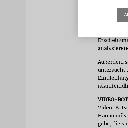
A
Die Arbeit 
mehrere Jah
Erscheinun
analysieren
Außerdem s
untersucht 
Empfehlung
islamfeindl
VIDEO-BO
Video-Botsc
Hanau müsse
gebe, die si