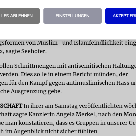
LLES ABLEHNEN
EINSTELLUNGEN
AKZEPTIER
des »Unabhängigen Expertenkreises Islamfeindlichk
re angelegt. »Er soll aktuelle und sich wandelnde
gsformen von Muslim- und Islamfeindlichkeit ein
«, sagte Seehofer.
ollen Schnittmengen mit antisemitischen Haltung
werden. Dies solle in einem Bericht münden, der
en für den Kampf gegen antimuslimischen Hass u
iche Ausgrenzung gebe.
TSCHAFT
In ihrer am Samstag veröffentlichten wöc
haft sagte Kanzlerin Angela Merkel, nach den Mor
 man konstatieren, dass es Gruppen in unserer Ge
ch im Augenblick nicht sicher fühlten.