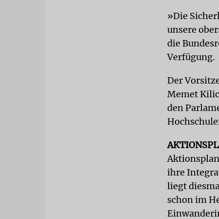
»Die Sicher
unsere obers
die Bundesr
Verfügung.
Der Vorsitz
Memet Kilic
den Parlame
Hochschule
AKTIONSP
Aktionsplan
ihre Integr
liegt diesm
schon im H
Einwanderin