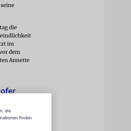
 seine
tag die
eindlichkeit
tzt im
 vor dem
gten Annette
hofer
n, die
mationen finden