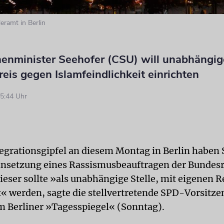
ramt in Berlin
enminister Seehofer (CSU) will unabhängi
eis gegen Islamfeindlichkeit einrichten
5:44 Uhr
egrationsgipfel an diesem Montag in Berlin haben
insetzung eines Rassismusbeauftragen der Bundes
Dieser sollte »als unabhängige Stelle, mit eigenen 
t« werden, sagte die stellvertretende SPD-Vorsitze
m Berliner »Tagesspiegel« (Sonntag).