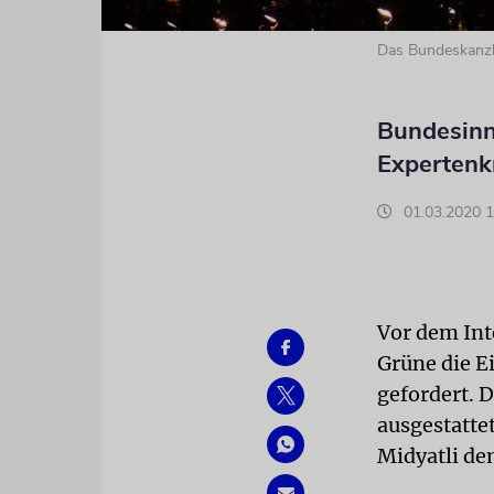
Das Bundeskanzle
Bundesinn
Expertenkr
01.03.2020 1
Vor dem Int
Grüne die E
gefordert. 
ausgestatte
Midyatli de