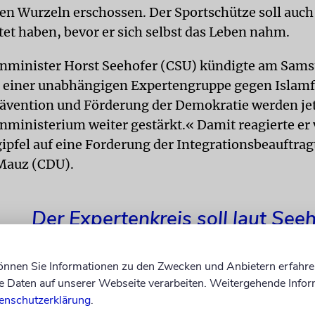
en Wurzeln erschossen. Der Sportschütze soll auch
tet haben, bevor er sich selbst das Leben nahm.
minister Horst Seehofer (CSU) kündigte am Sams
 einer unabhängigen Expertengruppe gegen Islamf
ävention und Förderung der Demokratie werden je
ministerium weiter gestärkt.« Damit reagierte er
ipfel auf eine Forderung der Integrationsbeauftra
auz (CDU).
Der Expertenkreis soll laut See
auch Schnittmengen mit
können Sie Informationen zu den Zwecken und Anbietern erfahre
antisemitischen Haltungen
Daten auf unserer Webseite verarbeiten. Weitergehende Infor
untersuchen.
enschutzerklärung
.