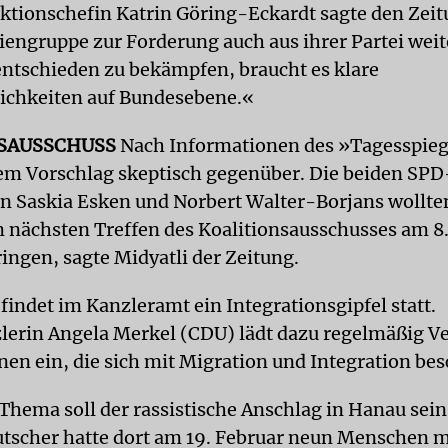
tionschefin Katrin Göring-Eckardt sagte den Zeit
ngruppe zur Forderung auch aus ihrer Partei wei
ntschieden zu bekämpfen, braucht es klare
ichkeiten auf Bundesebene.«
SAUSSCHUSS
Nach Informationen des »Tagesspieg
em Vorschlag skeptisch gegenüber. Die beiden SPD
n Saskia Esken und Norbert Walter-Borjans wollte
nächsten Treffen des Koalitionsausschusses am 8.
ingen, sagte Midyatli der Zeitung.
indet im Kanzleramt ein Integrationsgipfel statt.
erin Angela Merkel (CDU) lädt dazu regelmäßig Ve
nen ein, die sich mit Migration und Integration bes
Thema soll der rassistische Anschlag in Hanau sein
utscher hatte dort am 19. Februar neun Menschen m