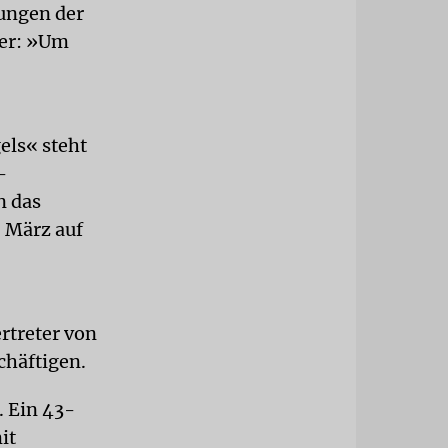
ungen der
ter: »Um
els« steht
-
n das
 März auf
rtreter von
chäftigen.
. Ein 43-
it