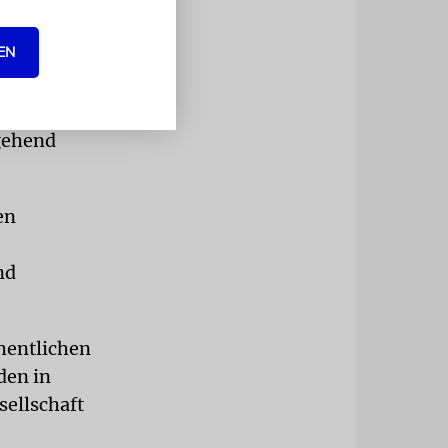
EN
eit« sei auf
gehend
en
nd
hentlichen
den in
sellschaft