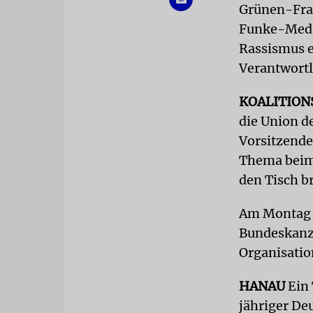
Grünen-Frak
Funke-Medie
Rassismus e
Verantwortl
KOALITION
die Union d
Vorsitzende
Thema beim 
den Tisch br
Am Montag f
Bundeskanzl
Organisatio
HANAU
Ein 
jähriger De