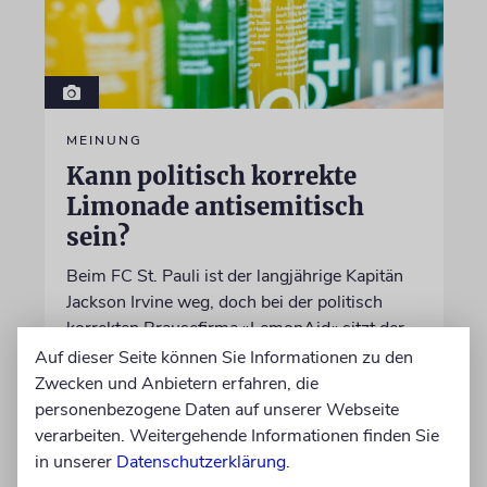
MEINUNG
Kann politisch korrekte
Limonade antisemitisch
sein?
Beim FC St. Pauli ist der langjährige Kapitän
Jackson Irvine weg, doch bei der politisch
korrekten Brausefirma »LemonAid« sitzt der
anti-israelische Australier weiter im
Auf dieser Seite können Sie Informationen zu den
Aufsichtsrat
Zwecken und Anbietern erfahren, die
personenbezogene Daten auf unserer Webseite
verarbeiten. Weitergehende Informationen finden Sie
von Daniel Killy
in unserer
Datenschutzerklärung
.
06.08.2026