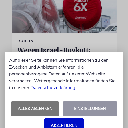
DUBLIN
Wegen Israel-Boykott:
Irisches Regierungsflugzeug
Auf dieser Seite können Sie Informationen zu den
kann nicht mehr im Nebel
Zwecken und Anbietern erfahren, die
landen
personenbezogene Daten auf unserer Webseite
verarbeiten. Weitergehende Informationen finden Sie
Beim Kauf der Maschine wurde bewusst auf
in unserer
Datenschutzerklärung
.
das System »FalconEye« verzichtet, weil der
israelische Rüstungskonzern Elbit Systems an
dem Produkt beteiligt ist
ALLES ABLEHNEN
EINSTELLUNGEN
07.08.2026
AKZEPTIEREN