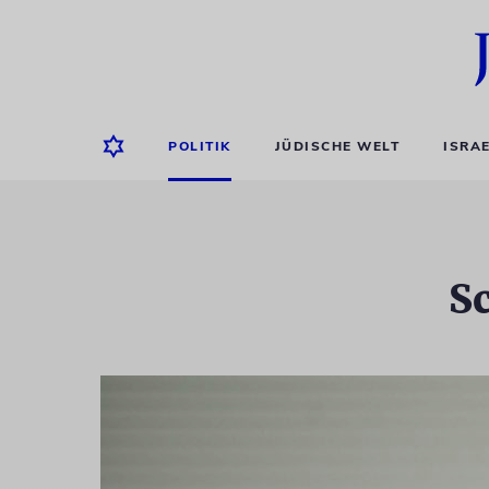
POLITIK
JÜDISCHE WELT
ISRA
S