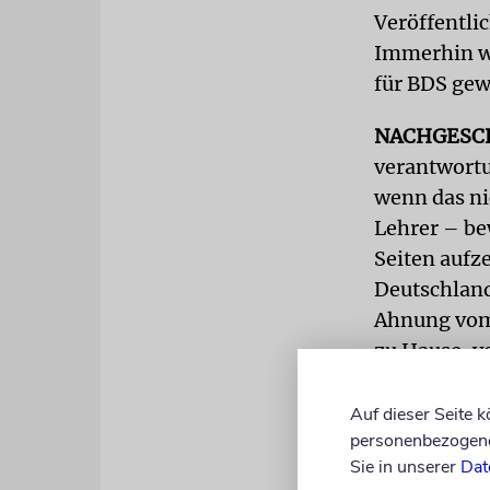
Veröffentli
Immerhin wu
für BDS gew
NACHGESC
verantwortu
wenn das ni
Lehrer – be
Seiten aufz
Deutschland
Ahnung vom 
zu Hause, v
führt die V
Auf dieser Seite 
Es bleibt e
personenbezogene 
Bemühungen
Sie in unserer
Dat