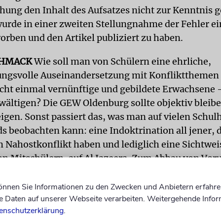
chung den Inhalt des Aufsatzes nicht zur Kenntni
rde in einer zweiten Stellungnahme der Fehler e
orben und den Artikel publiziert zu haben.
HMACK
Wie soll man von Schülern eine ehrliche,
ngsvolle Auseinandersetzung mit Konfliktthemen
cht einmal vernünftige und gebildete Erwachsene
wältigen? Die GEW Oldenburg sollte objektiv bleib
eigen. Sonst passiert das, was man auf vielen Schul
s beobachten kann: eine Indoktrination all jener, d
Nahostkonflikt haben und lediglich eine Sichtwei
on Mitschülern, auf Al Jazeera. Zum Abbau von Voru
orgehensweise der GEW Oldenburg jedenfalls nicht.
können Sie Informationen zu den Zwecken und Anbietern erfahre
in bitterer Nachgeschmack, der jegliche zwischenm
Daten auf unserer Webseite verarbeiten. Weitergehende Infor
 innerhalb und außerhalb des Klassenzimmers
enschutzerklärung
.