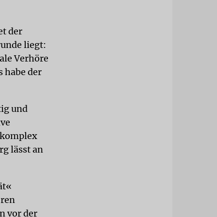
t der
unde liegt:
tale Verhöre
s habe der
tig und
ive
t komplex
g lässt an
ät«
eren
n vor der