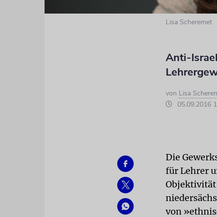
Lisa Scheremet
Anti-Israe
Lehrergew
von
Lisa Schere
05.09.2016 1
Die Gewerks
für Lehrer u
Objektivität
niedersächs
von »ethnis