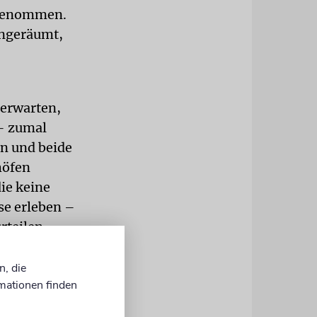
s genommen.
ingeräumt,
 erwarten,
 – zumal
en und beide
höfen
ie keine
se erleben –
rteilen
n, die
enschliche
mationen finden