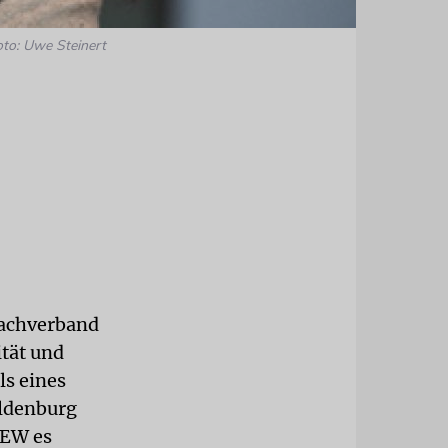
oto: Uwe Steinert
Dachverband
ität und
ls eines
Oldenburg
GEW es