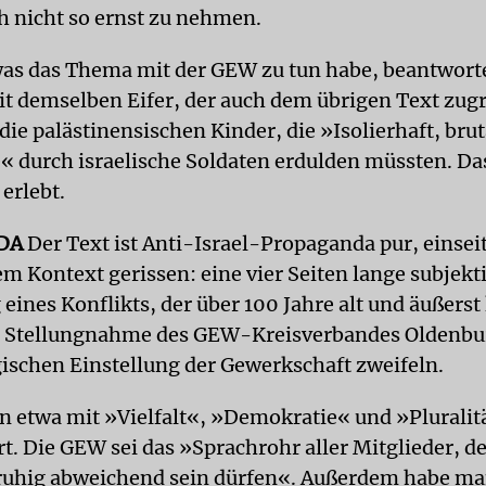
h nicht so ernst zu nehmen.
was das Thema mit der GEW zu tun habe, beantworte
it demselben Eifer, der auch dem übrigen Text zugr
die palästinensischen Kinder, die »Isolierhaft, bru
« durch israelische Soldaten erdulden müssten. Da
 erlebt.
DA
Der Text ist Anti-Israel-Propaganda pur, einsei
em Kontext gerissen: eine vier Seiten lange subjekt
 eines Konflikts, der über 100 Jahre alt und äußers
ie Stellungnahme des GEW-Kreisverbandes Oldenbur
ischen Einstellung der Gewerkschaft zweifeln.
in etwa mit »Vielfalt«, »Demokratie« und »Pluralit
t. Die GEW sei das »Sprachrohr aller Mitglieder, d
ruhig abweichend sein dürfen«. Außerdem habe ma