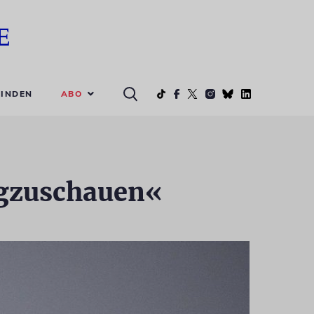
ABO
INDEN
egzuschauen«