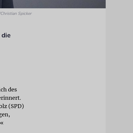
Christian Spicker
 die
ich des
erinnert.
olz (SPD)
gen,
.«