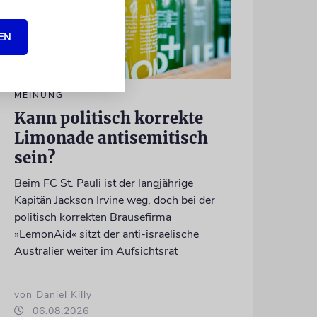
EN
MEINUNG
Kann politisch korrekte
Limonade antisemitisch
sein?
Beim FC St. Pauli ist der langjährige
Kapitän Jackson Irvine weg, doch bei der
politisch korrekten Brausefirma
»LemonAid« sitzt der anti-israelische
Australier weiter im Aufsichtsrat
von Daniel Killy
06.08.2026