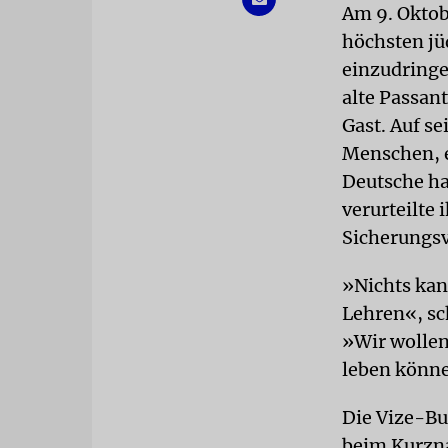
Am 9. Oktob
höchsten jü
einzudringen
alte Passan
Gast. Auf se
Menschen, eh
Deutsche ha
verurteilte
Sicherungs
»Nichts kan
Lehren«, sc
»Wir wollen
leben könne
Die Vize-Bu
beim Kurzna