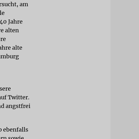
ersucht, am
le
 40 Jahre
e alten
ere
ahre alte
aumburg
sere
uf Twitter.
d angstfrei
 ebenfalls
ern sowie