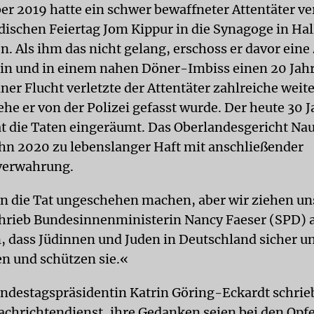
er 2019 hatte ein schwer bewaffneter Attentäter v
dischen Feiertag Jom Kippur in die Synagoge in Hal
. Als ihm das nicht gelang, erschoss er davor eine
tin und in einem nahen Döner-Imbiss einen 20 Jahr
iner Flucht verletzte der Attentäter zahlreiche weit
e er von der Polizei gefasst wurde. Der heute 30 J
t die Taten eingeräumt. Das Oberlandesgericht N
 ihn 2020 zu lebenslanger Haft mit anschließender
verwahrung.
n die Tat ungeschehen machen, aber wir ziehen un
hrieb Bundesinnenministerin Nancy Faeser (SPD) a
, dass Jüdinnen und Juden in Deutschland sicher un
n und schützen sie.«
ndestagspräsidentin Katrin Göring-Eckardt schrieb
chrichtendienst, ihre Gedanken seien bei den Opf