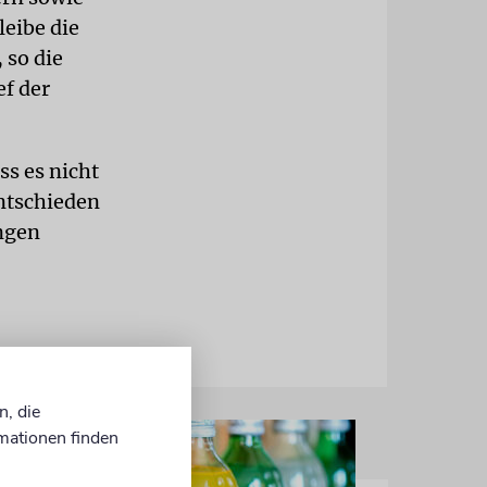
leibe die
 so die
ef der
ss es nicht
ntschieden
ngen
n, die
mationen finden