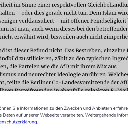
eiheit im Sinne einer respektvollen Gleichbehandlu
halten – oder dies gerade nicht tun. Dem Islam wir
eniger verklausuliert – mit offener Feindseligkeit
um ist man, auch wenn dieses bei den betreffend
nicht erwähnt wird, bisweilen auch nicht zimperlic
d ist dieser Befund nicht. Das Bestreben, einzelne
ndbild zu stilisieren, zählt zu den typischen Ingre
en, die Parteien wie die AfD mit ihrem Mix aus
ismus und neurechter Ideologie anrühren. Welche
t, teilte die Berliner Co-Landesvorsitzende der AfD
 ihren Parteifreunden in ebenfalls geleakten E-Mai
mit: Der Islam sei »das brisanteste Thema des P
 für die »Außenkommunikation« bestens geeignet
können Sie Informationen zu den Zwecken und Anbietern erfahre
e Presse wird sich auf unsere Ablehnung des politis
Daten auf unserer Webseite verarbeiten. Weitergehende Infor
enschutzerklärung
.
 auf kein zweites Thema des Programms.«