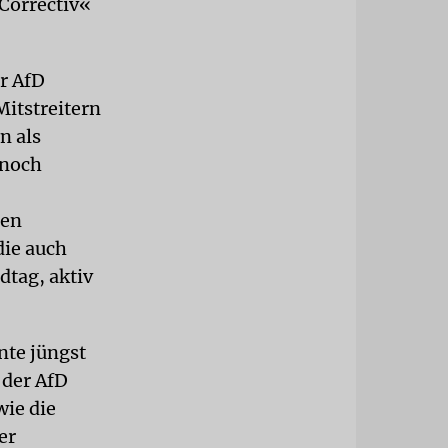
»Correctiv«
r AfD
itstreitern
n als
 noch
ten
die auch
dtag, aktiv
nte jüngst
 der AfD
wie die
er