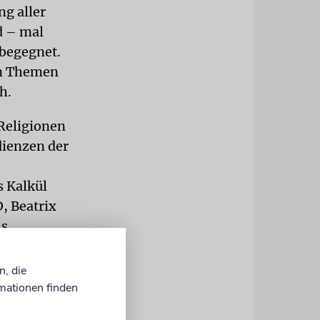
ng aller
d – mal
 begegnet.
en Themen
h.
 Religionen
dienzen der
s Kalkül
, Beatrix
ls
rogramms
. Und
n, die
chen Islams
mationen finden