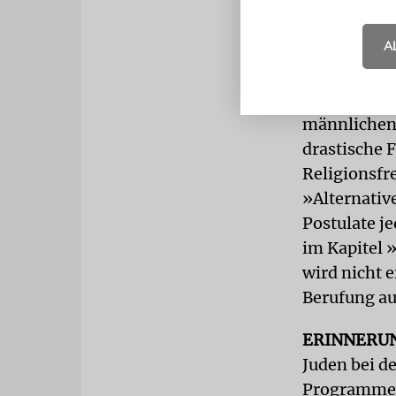
Doch beschr
A
politischen
Schächtens 
Religionsge
männlichen 
drastische 
Religionsfr
»Alternativ
Postulate j
im Kapitel 
wird nicht 
Berufung au
ERINNERU
Juden bei de
Programmen