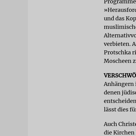
Programmen
»Herausford
und das Kop
muslimisch
Alternativv
verbieten. 
Protschka r
Moscheen z
VERSCHWÖ
Anhängern i
denen jüdis
entscheiden
lässt dies f
Auch Christe
die Kirchen 