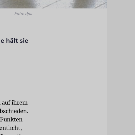
Foto: dpa
 hält sie
l auf ihrem
abschieden.
n Punkten
ntlicht,