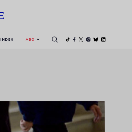
ABO
INDEN