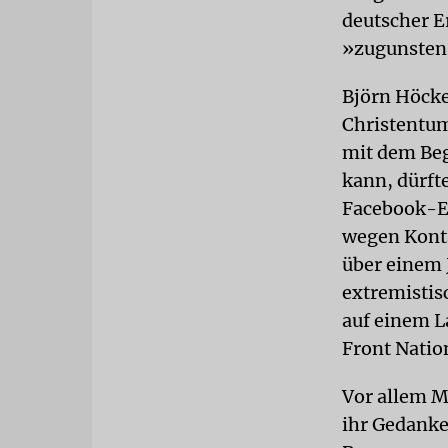
deutscher E
»zugunsten 
Björn Höcke
Christentum
mit dem Beg
kann, dürfte
Facebook-Ei
wegen Konta
über einem J
extremistis
auf einem L
Front Natio
Vor allem M
ihr Gedanken