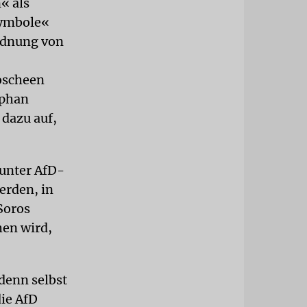
« als
symbole«
ordnung von
oscheen
ephan
dazu auf,
unter AfD-
erden, in
Soros
hen wird,
 denn selbst
die AfD