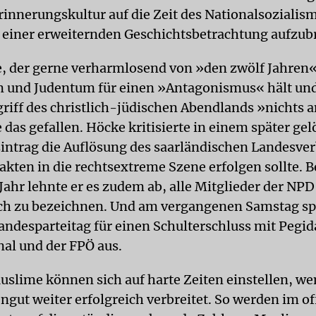
rinnerungskultur auf die Zeit des Nationalsozialis
einer erweiternden Geschichtsbetrachtung aufzubr
, der gerne verharmlosend von »den zwölf Jahren«
 und Judentum für einen »Antagonismus« hält un
riff des christlich-jüdischen Abendlands »nichts 
 das gefallen. Höcke kritisierte in einem später ge
ntrag die Auflösung des saarländischen Landesver
kten in die rechtsextreme Szene erfolgen sollte. Be
ahr lehnte er es zudem ab, alle Mitglieder der NPD
ch zu bezeichnen. Und am vergangenen Samstag spr
andesparteitag für einen Schulterschluss mit Pegi
nal und der FPÖ aus.
uslime können sich auf harte Zeiten einstellen, we
gut weiter erfolgreich verbreitet. So werden im of