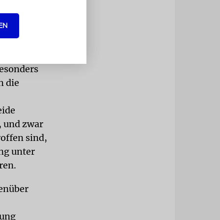
nung des
EN
ngslosen
dung des
besonders
h die
eide
, und zwar
offen sind,
ng unter
ren.
genüber
gung