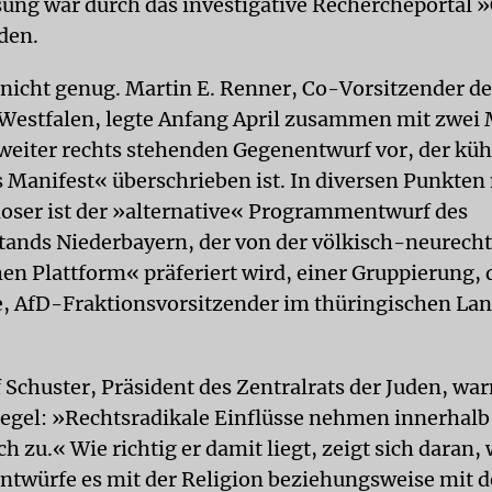
sung war durch das investigative Rechercheportal 
den.
nicht genug. Martin E. Renner, Co-Vorsitzender de
estfalen, legte Anfang April zusammen mit zwei M
weiter rechts stehenden Gegenentwurf vor, der küh
s Manifest« überschrieben ist. In diversen Punkten
ser ist der »alternative« Programmentwurf des
tands Niederbayern, der von der völkisch-neurech
hen Plattform« präferiert wird, einer Gruppierung, 
, AfD-Fraktionsvorsitzender im thüringischen Lan
f Schuster, Präsident des Zentralrats der Juden, war
egel: »Rechtsradikale Einflüsse nehmen innerhalb
h zu.« Wie richtig er damit liegt, zeigt sich daran, 
würfe es mit der Religion beziehungsweise mit d