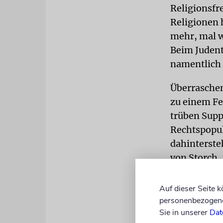
Religionsfr
Religionen 
mehr, mal w
Beim Judent
namentlich 
Überraschen
zu einem Fei
trüben Supp
Rechtspopul
dahintersteh
von Storch,
unverblümt 
überhaupt«,
Auf dieser Seite 
weiter: »Di
personenbezogene 
Sie in unserer
Dat
stürzen wie