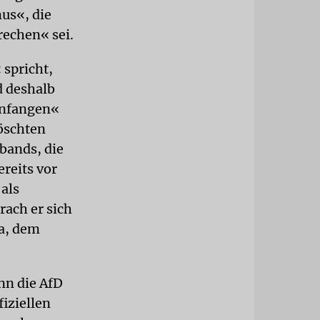
mus«, die
echen« sei.
 spricht,
d deshalb
anfangen«
löschten
bands, die
reits vor
 als
ach er sich
da, dem
nn die AfD
fiziellen