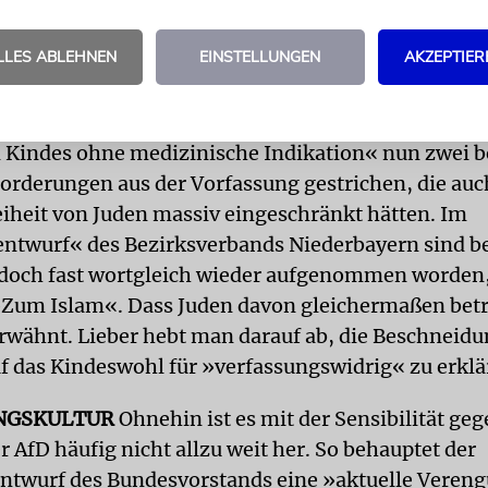
änkt sich das Programm keineswegs auf die Ableh
LLES ABLEHNEN
EINSTELLUNGEN
AKZEPTIER
 Islams. Zwar wurden mit dem Verbot des »betäubu
von Tieren« ohne jede Ausnahmeregelung für
meinschaften und der Untersagung der »Beschnei
Kindes ohne medizinische Indikation« nun zwei 
Forderungen aus der Vorfassung gestrichen, die auc
eiheit von Juden massiv eingeschränkt hätten. Im
entwurf« des Bezirksverbands Niederbayern sind b
edoch fast wortgleich wieder aufgenommen worden
»Zum Islam«. Dass Juden davon gleichermaßen betr
erwähnt. Lieber hebt man darauf ab, die Beschneidu
f das Kindeswohl für »verfassungswidrig« zu erklä
NGSKULTUR
Ohnehin ist es mit der Sensibilität ge
r AfD häufig nicht allzu weit her. So behauptet der
twurf des Bundesvorstands eine »aktuelle Veren