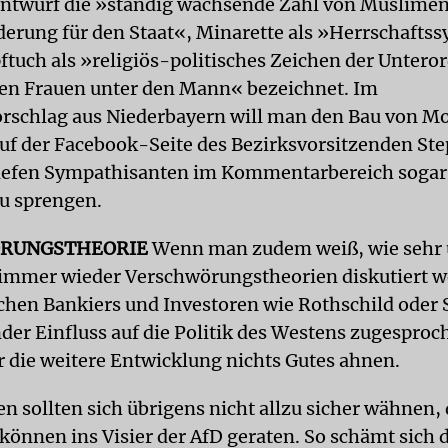
twurf die »ständig wachsende Zahl von Muslimen
erung für den Staat«, Minarette als »Herrschafts
ftuch als »religiös-politisches Zeichen der Unter
en Frauen unter den Mann« bezeichnet. Im
orschlag aus Niederbayern will man den Bau von M
Auf der Facebook-Seite des Bezirksvorsitzenden St
iefen Sympathisanten im Kommentarbereich sogar 
u sprengen.
RUNGSTHEORIE
Wenn man zudem weiß, wie sehr 
mmer wieder Verschwörungstheorien diskutiert w
chen Bankiers und Investoren wie Rothschild oder 
der Einfluss auf die Politik des Westens zugesproc
ür die weitere Entwicklung nichts Gutes ahnen.
n sollten sich übrigens nicht allzu sicher wähnen,
können ins Visier der AfD geraten. So schämt sich 