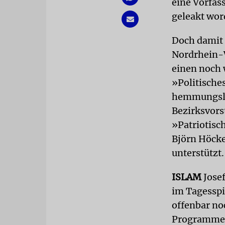
eine Vorfas
geleakt wor
Doch damit 
Nordrhein-W
einen noch 
»Politische
hemmungslo
Bezirksvors
»Patriotisc
Björn Höcke
unterstützt.
ISLAM
Jose
im Tagesspi
offenbar noc
Programment