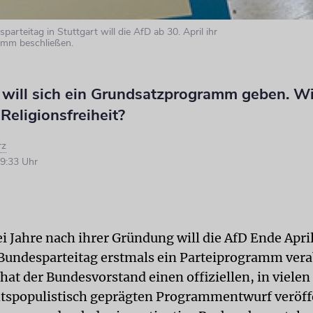
arteitag in Stuttgart will die AfD ab 30. April ihr
mm beschließen.
 will sich ein Grundsatzprogramm geben. Wie
 Religionsfreiheit?
rz
9:33 Uhr
ei Jahre nach ihrer Gründung will die AfD Ende Apri
 Bundesparteitag erstmals ein Parteiprogramm ver
hat der Bundesvorstand einen offiziellen, in viele
htspopulistisch geprägten Programmentwurf veröffe