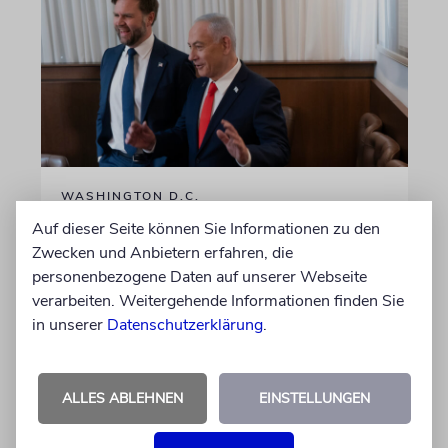
WASHINGTON D.C.
Vance widerspricht Bericht
Auf dieser Seite können Sie Informationen zu den
Zwecken und Anbietern erfahren, die
über Streit mit Netanjahu:
personenbezogene Daten auf unserer Webseite
»Angenehmes, aber direktes
verarbeiten. Weitergehende Informationen finden Sie
Gespräch«
in unserer
Datenschutzerklärung
.
Der US-Vizepräsident sagt, er betrachte Israel
weiterhin als wichtigen Verbündeten der
Vereinigten Staaten. Unterschiedliche
ALLES ABLEHNEN
EINSTELLUNGEN
Positionen gegenüber der israelischen
Regierung seien kein außergewöhnlicher