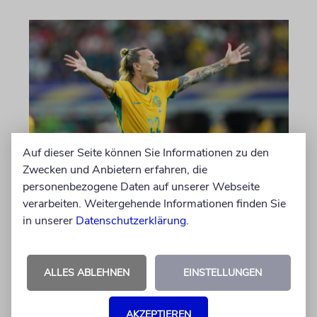
Auf dieser Seite können Sie Informationen zu den
Zwecken und Anbietern erfahren, die
NACH ANTISEMITISMUS-VORWÜRFEN
personenbezogene Daten auf unserer Webseite
Umstrittener FC St. Pauli-
verarbeiten. Weitergehende Informationen finden Sie
Kapitän Jackson Irvine
in unserer
Datenschutzerklärung
.
wechselt nach Japan
Der Australier war wegen anti-israelischer
ALLES ABLEHNEN
EINSTELLUNGEN
Gesten heftig kritisiert worden und hatte
vergangene Saison bei dem
Bundesligaabsteiger für eine Krise unter
AKZEPTIEREN