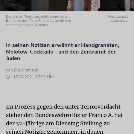
Der wegen Terrorverdachts angeklagte
Foto: picture
Bundeswehroffizier Franco A. betritt das
alliance/dpa
Gerichtsgebäude. (Archiv)
In seinen Notizen erwähnt er Handgranaten,
Molotow-Cocktails - und den Zentralrat der
Juden
von
Eva Krafczyk
15.06.2021 17:31 Uhr
Im Prozess gegen den unter Terrorverdacht
stehenden Bundeswehroffizier Franco A. hat
der 32-Jährige am Dienstag Stellung zu
seinen Notizen genommen, in denen