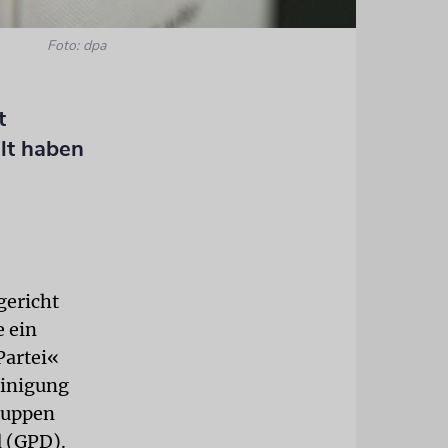
Foto: dpa
t
llt haben
gericht
 ein
Partei«
einigung
ruppen
d (GPD).