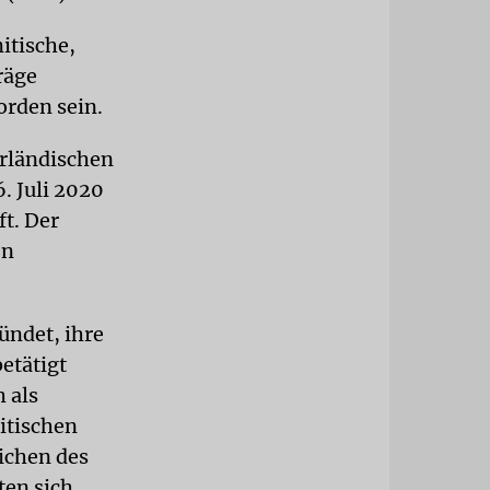
itische,
räge
orden sein.
erländischen
. Juli 2020
t. Der
en
ündet, ihre
etätigt
 als
itischen
ichen des
ten sich