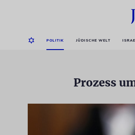
POLITIK
JÜDISCHE WELT
ISRA
Prozess um