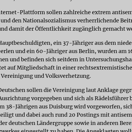
nternet-Plattform sollen zahlreiche extrem antisem
e und den Nationalsozialismus verherrlichende Beit
 und damit der Öffentlichkeit zugänglich gemacht w
Hauptbeschuldigten, ein 37-Jähriger aus dem nied
erlen und ein 60-Jähriger aus Berlin, wurden am 16
n und befinden sich seitdem in Untersuchungshaf
tet auf Mitgliedschaft in einer rechtsextremistisch
 Vereinigung und Volksverhetzung.
Deutschen sollen die Vereinigung laut Anklage gegr
 Ausrichtung vorgegeben und sich als Rädelsführer b
m 38-Jährigen aus Duisburg wird vorgeworfen, sich
teiligt und dabei auch rund 20 Postings mit antisem
 der deutschen Ländergruppe sowie in anderen Bere
erkes eingestellt zu haben. Die Angeklagten woll