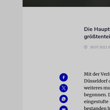
Die Haupt
größtentei
30.07.2021 0
Mit der Ver
Düsseldorf 
weiteres mu
begonnen. D
eingestufte
bestanden h