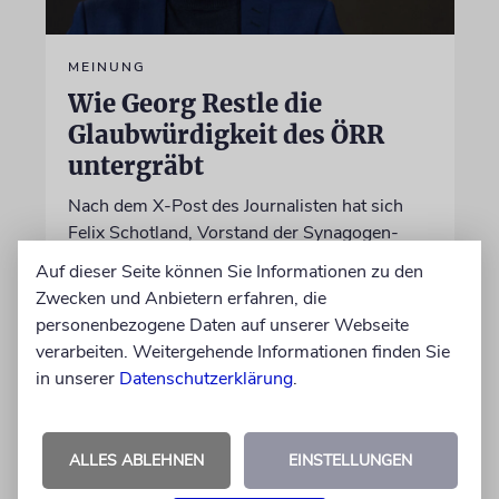
MEINUNG
Wie Georg Restle die
Glaubwürdigkeit des ÖRR
untergräbt
Nach dem X-Post des Journalisten hat sich
Felix Schotland, Vorstand der Synagogen-
Gemeinde Köln, an WDR-
Auf dieser Seite können Sie Informationen zu den
Programmdirektorin Andrea Schafarczyk
Zwecken und Anbietern erfahren, die
gewandt. Wir dokumentieren das Schreiben
personenbezogene Daten auf unserer Webseite
im Wortlaut
verarbeiten. Weitergehende Informationen finden Sie
in unserer
Datenschutzerklärung
.
von Felix Schotland
07.08.2026
ALLES ABLEHNEN
EINSTELLUNGEN