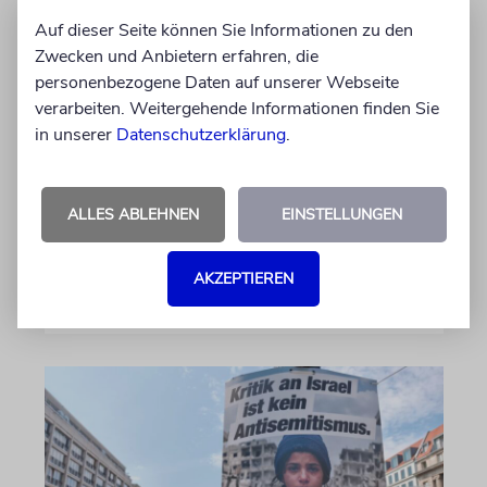
Kann politisch korrekte
Auf dieser Seite können Sie Informationen zu den
Limonade antisemitisch
Zwecken und Anbietern erfahren, die
sein?
personenbezogene Daten auf unserer Webseite
verarbeiten. Weitergehende Informationen finden Sie
Beim FC St. Pauli ist der langjährige Kapitän
in unserer
Datenschutzerklärung
.
Jackson Irvine weg, doch bei der politisch
korrekten Brausefirma »LemonAid« sitzt der
anti-israelische Australier weiter im
Aufsichtsrat
ALLES ABLEHNEN
EINSTELLUNGEN
von Daniel Killy
AKZEPTIEREN
06.08.2026