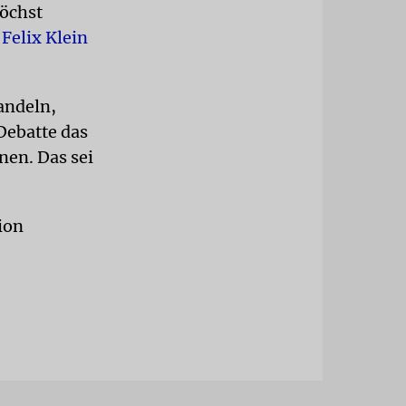
höchst
Felix Klein
andeln,
Debatte das
nen. Das sei
sion