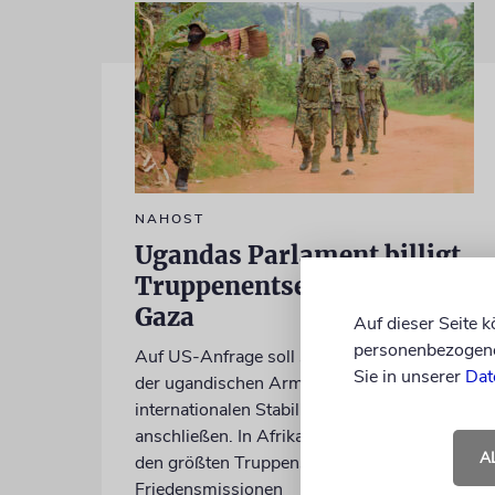
NAHOST
Ugandas Parlament billigt
Truppenentsendung nach
Gaza
Auf dieser Seite 
personenbezogene 
Auf US-Anfrage soll sich ein Kontingent
Sie in unserer
Dat
der ugandischen Armee der geplanten
internationalen Stabilisierungstruppe
anschließen. In Afrika zählt das Land zu
A
den größten Truppenstellern für
Friedensmissionen