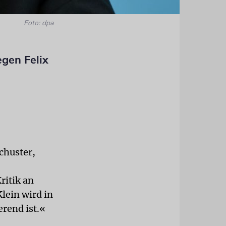
Foto: dpa
egen Felix
chuster,
ritik an
lein wird in
erend ist.«