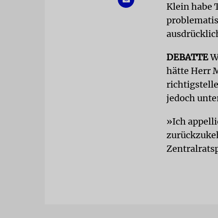
Klein habe 
problematis
ausdrücklic
DEBATTE
W
hätte Herr 
richtigstell
jedoch unte
»Ich appelli
zurückzukeh
Zentralrats