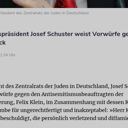
Präsident des Zentralrats der Juden in Deutschland
spräsident Josef Schuster weist Vorwürfe g
ck
1:34 Uhr
t des Zentralrats der Juden in Deutschland, Josef S
rwürfe gegen den Antisemitismusbeauftragten der
rung, Felix Klein, im Zusammenhang mit dessen K
mbe für ungerechtfertigt und inakzeptabel: »Herr K
beschuldigt, die persönlich verletzend und diffami