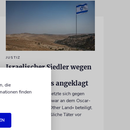
JUSTIZ
Israelischer Siedler wegen
Tötung eines
Palästinensers angeklagt
n, die
mationen finden
Der getötete Aktivist setzte sich gegen
Siedlergewalt ein und war an dem Oscar-
prämierten Film »No Other Land« beteiligt.
Jetzt steht der mutmaßliche Täter vor
EN
Gericht