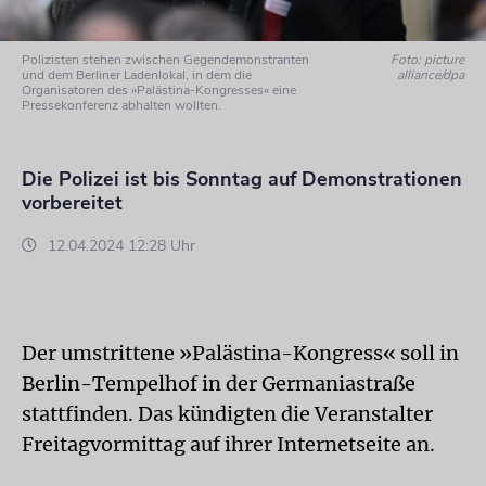
Polizisten stehen zwischen Gegendemonstranten
Foto: picture
und dem Berliner Ladenlokal, in dem die
alliance/dpa
Organisatoren des »Palästina-Kongresses« eine
Pressekonferenz abhalten wollten.
Die Polizei ist bis Sonntag auf Demonstrationen
vorbereitet
12.04.2024 12:28 Uhr
Der umstrittene »Palästina-Kongress« soll in
Berlin-Tempelhof in der Germaniastraße
stattfinden. Das kündigten die Veranstalter
Freitagvormittag auf ihrer Internetseite an.