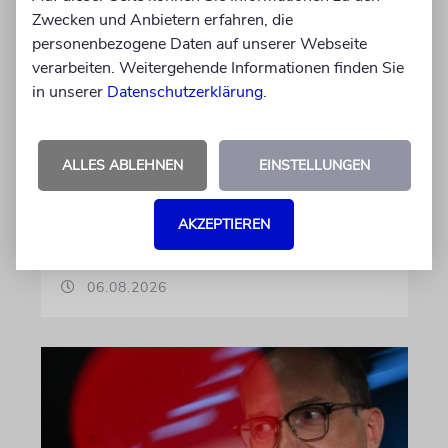
Zwecken und Anbietern erfahren, die
KOMMENTAR
personenbezogene Daten auf unserer Webseite
verarbeiten. Weitergehende Informationen finden Sie
Landtagswahlkampf mit
in unserer
Datenschutzerklärung
.
Israelfeindlichkeit
Mit einem vielleicht auf den ersten Blick
unschuldigen Satz macht das BSW
ALLES ABLEHNEN
EINSTELLUNGEN
Stimmung. Gegen den einzigen jüdischen
Staat, die »Zionisten« und damit die Juden
AKZEPTIEREN
von Imanuel Marcus
06.08.2026