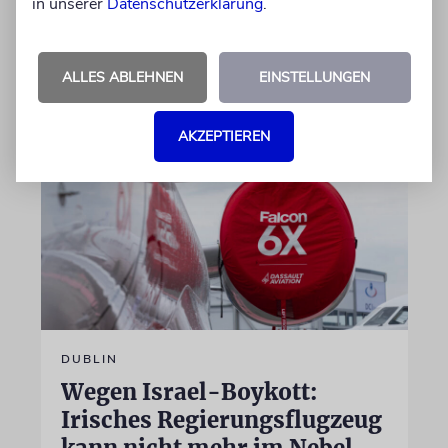
prämierten Film »No Other Land« beteiligt.
in unserer
Datenschutzerklärung
.
Jetzt steht der mutmaßliche Täter vor Gericht
ALLES ABLEHNEN
EINSTELLUNGEN
07.08.2026
AKZEPTIEREN
DUBLIN
Wegen Israel-Boykott:
Irisches Regierungsflugzeug
kann nicht mehr im Nebel