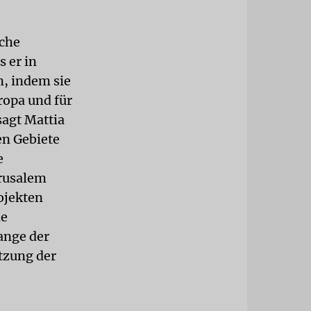
iche
 er in
n, indem sie
ropa und für
sagt Mattia
en Gebiete
e
erusalem
ojekten
ie
ange der
tzung der