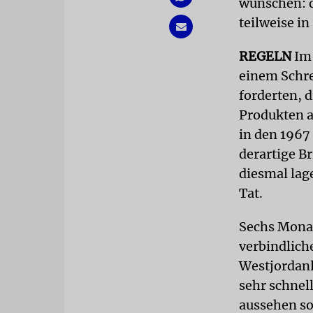
wünschen: d
teilweise in
REGELN
Im 
einem Schre
forderten, 
Produkten a
in den 1967
derartige Br
diesmal lag
Tat.
Sechs Monate
verbindlich
Westjordanl
sehr schnel
aussehen sol