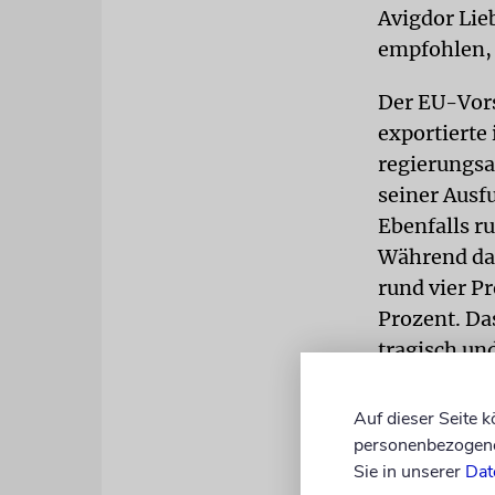
Avigdor Lie
empfohlen, 
Der EU-Vors
exportierte
regierungsam
seiner Ausfu
Ebenfalls r
Während da
rund vier P
Prozent. Da
tragisch un
geschuldet.
Auf dieser Seite 
Es war aber
personenbezogene 
Israelboyko
Sie in unserer
Dat