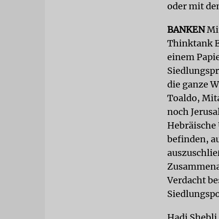
oder mit de
BANKEN
Mit
Thinktank E
einem Papie
Siedlungspr
die ganze W
Toaldo, Mit
noch Jerusal
Hebräische 
befinden, a
auszuschließ
Zusammenarb
Verdacht be
Siedlungspo
Hadi Shebli