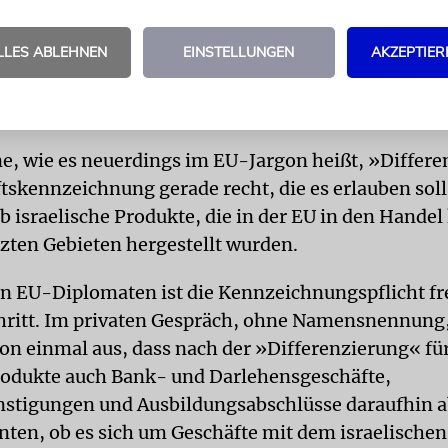
hörde unterstützte BDS ist außer in den USA auch 
e von EU-Ländern aktiv, setzt Israel mit dem
LLES ABLEHNEN
EINSTELLUNGEN
AKZEPTIER
schen Apartheidregime gleich und möchte es mit
ichen Mitteln zur vollständigen Übergabe des West
e, wie es neuerdings im EU-Jargon heißt, »Differ
tskennzeichnung gerade recht, die es erlauben soll,
b israelische Produkte, die in der EU in den Hand
tzten Gebieten hergestellt wurden.
on EU-Diplomaten ist die Kennzeichnungspflicht fre
chritt. Im privaten Gespräch, ohne Namensnennung
n einmal aus, dass nach der »Differenzierung« fü
odukte auch Bank- und Darlehensgeschäfte,
stigungen und Ausbildungsabschlüsse daraufhin a
ten, ob es sich um Geschäfte mit dem israelische