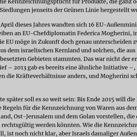
ie Kennzeichnungspflicht für Produkte, die ganz o
 Siedlungen jenseits der Grünen Linie hergestellt w
April dieses Jahres wandten sich 16 EU-Außenmini
iben an EU-Chefdiplomatin Federica Mogherini, i
die EU möge in Zukunft doch genau unterscheiden 
us dem israelischen Kernland und solchen, die aus
 besetzten Gebieten stammten. Das war nicht der er
ief – 2013 gab es bereits eine ähnliche Initiative –,
en die Kräfteverhältnisse anders, und Mogherini sch
 später soll es so weit sein: Bis Ende 2015 will die
e Regeln für die Kennzeichnung von Waren aus de
and, Ost-Jerusalem und dem Golan vorstellen, die
l rechtsgültig werden könnten. Wie die Kennzeich
l, ist noch nicht klar, aber Israels damaliger Auße