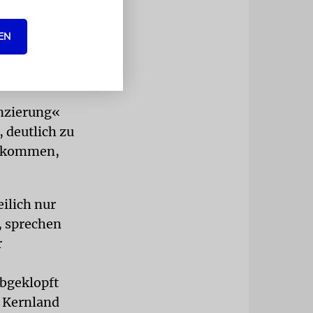
in einer
EN
jordanlandes
enzierung«
 deutlich zu
el kommen,
ilich nur
, sprechen
r
bgeklopft
n Kernland