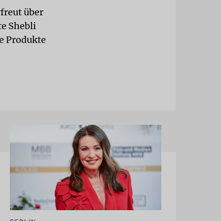
freut über
te Shebli
le Produkte