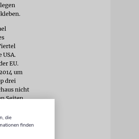
llegen
 kleben.
ael
es
iertel
e USA.
der EU.
 2014 um
p drei
chaus nicht
en Seiten
n, die
g, die zum
mationen finden
er