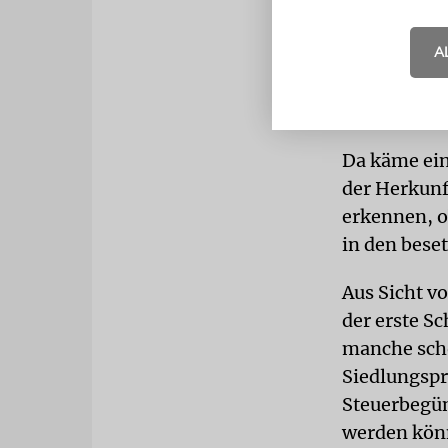
Autonomiebe
ganzen Reih
A
südafrikani
wirtschaftl
zwingen.
Da käme ein
der Herkunf
erkennen, o
in den bese
Aus Sicht v
der erste S
manche scho
Siedlungspr
Steuerbegün
werden könn