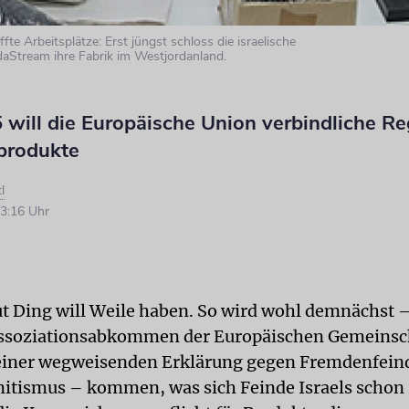
fte Arbeitsplätze: Erst jüngst schloss die israelische
aStream ihre Fabrik im Westjordanland.
will die Europäische Union verbindliche Re
produkte
l
3:16 Uhr
ut Ding will Weile haben. So wird wohl demnächst –
ssoziationsabkommen der Europäischen Gemeinsch
seiner wegweisenden Erklärung gegen Fremdenfeind
itismus – kommen, was sich Feinde Israels schon 