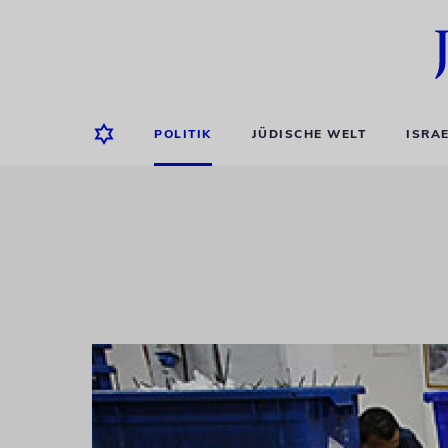
POLITIK
JÜDISCHE WELT
ISRA