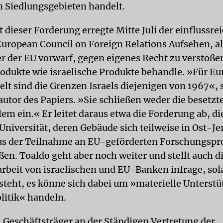
n Siedlungsgebieten handelt.
 dieser Forderung erregte Mitte Juli der einflussre
uropean Council on Foreign Relations Aufsehen, als
r der EU vorwarf, gegen eigenes Recht zu verstoße
odukte wie israelische Produkte behandle. »Für Eu
elt sind die Grenzen Israels diejenigen von 1967«, 
autor des Papiers. »Sie schließen weder die besetzt
em ein.« Er leitet daraus etwa die Forderung ab, di
Universität, deren Gebäude sich teilweise in Ost-J
us der Teilnahme an EU-geförderten Forschungspr
en. Toaldo geht aber noch weiter und stellt auch d
eit von israelischen und EU-Banken infrage, sol
steht, es könne sich dabei um »materielle Unterstü
litik« handeln.
, Geschäftsträger an der Ständigen Vertretung der