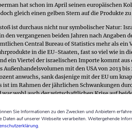
berman hat schon im April seinen europäischen Ko
doch gleich einen gelben Stern auf die Produkte zu
toß ist durchaus nicht nur symbolischer Natur: Isr
 in den vergangenen beiden Jahren nach Angaben d
tlichen Central Bureau of Statistics mehr als ein V
hrprodukte in die EU-Staaten, fast so viel wie in di
und ein Viertel der israelischen Importe kommt aus 
s Außenhandelsvolumen mit den USA von 2013 bis
rozent anwuchs, sank dasjenige mit der EU um knap
s ist im Rahmen der jährlichen Schwankungen dur
d war wohl auch der wirtschaftlichen Krise auf beid
können Sie Informationen zu den Zwecken und Anbietern erfahre
 dennoch Wasser auf die Mühlen der BDS-Bewegun
Daten auf unserer Webseite verarbeiten. Weitergehende Infor
tt aufruft. Die von Mahmud Abbas’ palästinensisch
enschutzerklärung
.