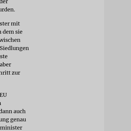
der
urden.
ster mit
n dem sie
zwischen
 Siedlungen
ste
 aber
ritt zur
 EU
m
 dann auch
nung genau
nminister