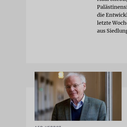
Palästinens
die Entwickl
letzte Woch
aus Siedlun