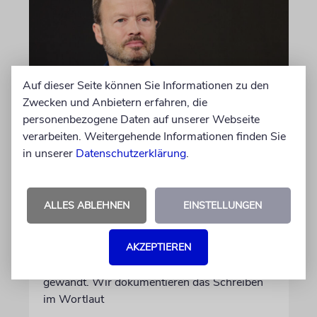
Auf dieser Seite können Sie Informationen zu den
Zwecken und Anbietern erfahren, die
personenbezogene Daten auf unserer Webseite
MEINUNG
verarbeiten. Weitergehende Informationen finden Sie
Wie Georg Restle die
in unserer
Datenschutzerklärung
.
Glaubwürdigkeit des ÖRR
untergräbt
ALLES ABLEHNEN
EINSTELLUNGEN
Nach dem X-Post des Journalisten hat sich
Felix Schotland, Vorstand der Synagogen-
AKZEPTIEREN
Gemeinde Köln, an WDR-
Programmdirektorin Andrea Schafarczyk
gewandt. Wir dokumentieren das Schreiben
im Wortlaut