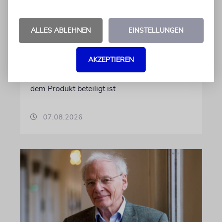
Irisches Regierungsflugzeug
kann nicht mehr im Nebel
ALLES ABLEHNEN
EINSTELLUNGEN
landen
Beim Kauf der Maschine wurde bewusst auf
AKZEPTIEREN
das System »FalconEye« verzichtet, weil der
israelische Rüstungskonzern Elbit Systems an
dem Produkt beteiligt ist
07.08.2026