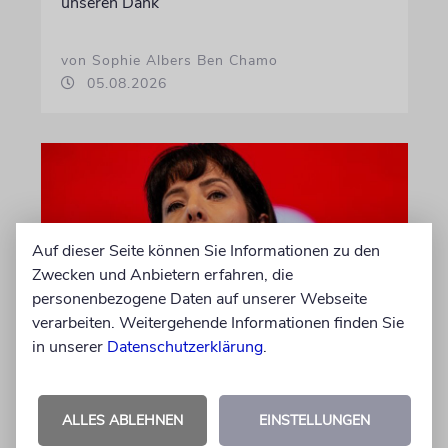
unseren Dank
von Sophie Albers Ben Chamo
05.08.2026
Auf dieser Seite können Sie Informationen zu den
Zwecken und Anbietern erfahren, die
personenbezogene Daten auf unserer Webseite
verarbeiten. Weitergehende Informationen finden Sie
in unserer
Datenschutzerklärung
.
WAHL ZUM ABGEORDNETENHAUS
Umfrage: Linke in Berlin auf
Platz eins
ALLES ABLEHNEN
EINSTELLUNGEN