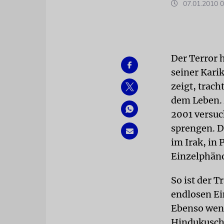
07.01.2010 0
Der Terror h
seiner Kar
zeigt, trac
dem Leben. 
2001 versuc
sprengen. D
im Irak, in
Einzelphän
So ist der 
endlosen Ei
Ebenso weni
Hindukusch 