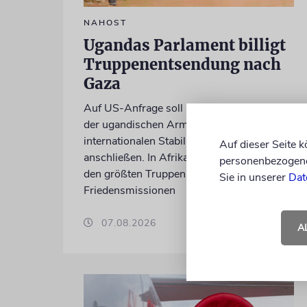
NAHOST
Ugandas Parlament billigt
Truppenentsendung nach
Gaza
Auf US-Anfrage soll sich ein Kontingent
der ugandischen Armee der geplanten
internationalen Stabilisierungstruppe
Auf dieser Seite 
anschließen. In Afrika zählt das Land zu
personenbezogene 
den größten Truppenstellern für
Sie in unserer
Dat
Friedensmissionen
07.08.2026
A