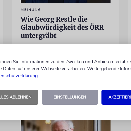
MEINUNG
Wie Georg Restle die
Glaubwürdigkeit des ÖRR
untergräbt
Nach dem X-Post des Journalisten hat sich
Felix Schotland, Vorstand der Synagogen-
Gemeinde Köln, an WDR-
können Sie Informationen zu den Zwecken und Anbietern erfahre
Programmdirektorin Andrea Schafarczyk
Daten auf unserer Webseite verarbeiten. Weitergehende Infor
gewandt. Wir dokumentieren das
enschutzerklärung
.
Schreiben im Wortlaut
von Felix Schotland
07.08.2026
LLES ABLEHNEN
EINSTELLUNGEN
AKZEPTIER