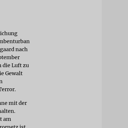
lichung
ombenturban
rgaard nach
eptember
 die Luft zu
ie Gewalt
en
error.
nne mit der
alten.
ht am
rornetz ist