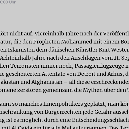
0:00 Uhr
ört nicht auf. Viereinhalb Jahre nach der Veröffent
ikatur, die den Propheten Mohammed mit einem B
hten Islamisten dem dänischen Künstler Kurt Weste
Achteinhalb Jahre nach den Anschlägen vom 11. S
hen Terroristen immer noch, Passagierflugzeuge in
ie gescheiterten Attentate von Detroit und Arhus, d
 Pakistan und Afghanistan – all diese erschreckend
omene zerstören gemeinsam die Mythen über den T
Traum so manches Innenpolitikers geplatzt, man kö
nschränkung von Bürgerrechten jede Gefahr aussch
g ist es möglich, durch eine Entscheidungsschlac
mit Al Qaida ein für alle Mal aufzuräumen. Das Ter