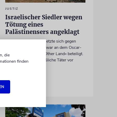
JUSTIZ
Israelischer Siedler wegen
Tötung eines
Palästinensers angeklagt
Der getötete Aktivist setzte sich gegen
Siedlergewalt ein und war an dem Oscar-
prämierten Film »No Other Land« beteiligt.
n, die
Jetzt steht der mutmaßliche Täter vor
mationen finden
Gericht
07.08.2026
EN