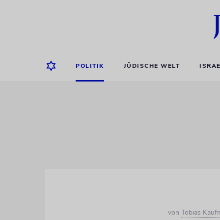
POLITIK
JÜDISCHE WELT
ISRA
von
Tobias Kau