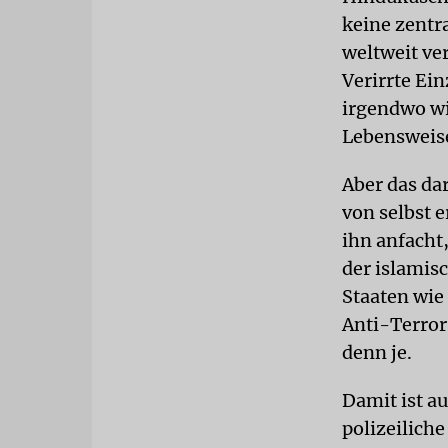
keine zentra
weltweit ve
Verirrte Ei
irgendwo wir
Lebensweise
Aber das dar
von selbst e
ihn anfacht
der islamis
Staaten wie
Anti-Terro
denn je.
Damit ist au
polizeiliche