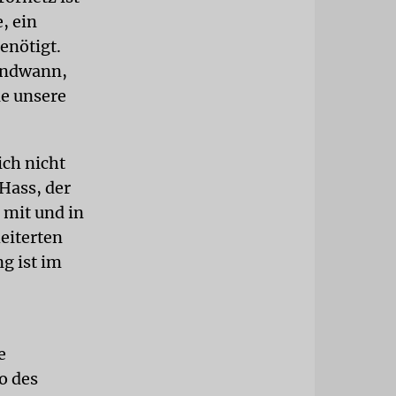
, ein
enötigt.
gendwann,
ie unsere
ich nicht
 Hass, der
 mit und in
eiterten
g ist im
e
o des