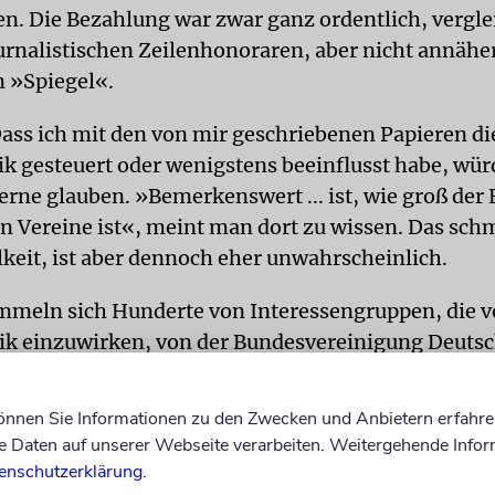
 Die Bezahlung war zwar ganz ordentlich, vergle
urnalistischen Zeilenhonoraren, aber nicht annähe
m »Spiegel«.
ass ich mit den von mir geschriebenen Papieren di
ik gesteuert oder wenigstens beeinflusst habe, wü
erne glauben. »Bemerkenswert ... ist, wie groß der 
en Vereine ist«, meint man dort zu wissen. Das sch
lkeit, ist aber dennoch eher unwahrscheinlich.
ummeln sich Hunderte von Interessengruppen, die 
itik einzuwirken, von der Bundesvereinigung Deuts
rbände bis zum Zweirad-Industrie-Verband. Jede
tagtäglich Positionspapiere, die zu Aberdutzenden 
können Sie Informationen zu den Zwecken und Anbietern erfahre
 der Abgeordneten landen und dort wahrscheinlich
Daten auf unserer Webseite verarbeiten. Weitergehende Infor
rufen werden. Kein Mensch kann so viel lesen.
enschutzerklärung
.