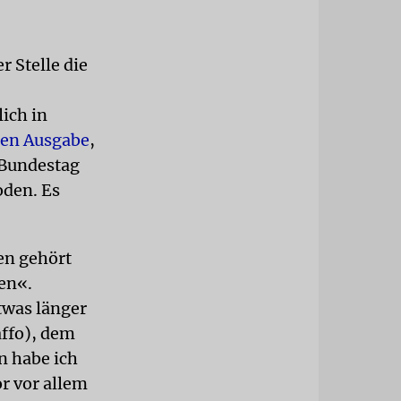
r Stelle die
ich in
sten Ausgabe
,
 Bundestag
oden. Es
en gehört
en«.
Etwas länger
affo), dem
n habe ich
r vor allem