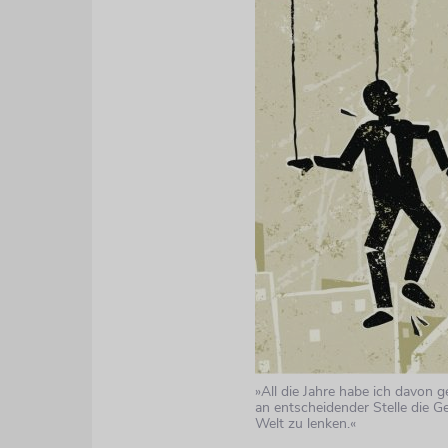
»All die Jahre habe ich davon g
an entscheidender Stelle die G
Welt zu lenken.«