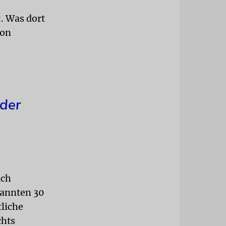
. Was dort
von
ider
ich
nannten 30
tliche
chts