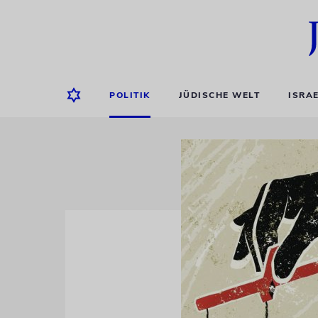
POLITIK
JÜDISCHE WELT
ISRA