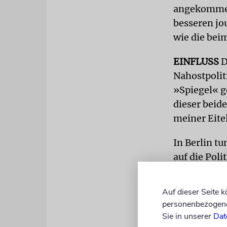
angekommen.
besseren jo
wie die bei
EINFLUSS
D
Nahostpolit
»Spiegel« g
dieser beid
meiner Eite
In Berlin t
auf die Pol
Apothekerve
produziert 
Auf dieser Seite 
Postfächern
personenbezogene 
einmal abge
Sie in unserer
Dat