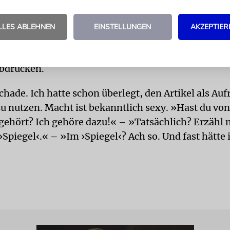
m Mossad, der, wie der »Spiegel« raunt, natürlich 
 sein soll«, habe ich übrigens auch nichts mitbeko
LLES ABLEHNEN
EINSTELLUNGEN
AKZEPTIER
en gefragt, ob er die PIN-Nummer meiner Kreditkart
en hatte. So musste ich bei meiner Bank für eine 
bdrücken.
chade. Ich hatte schon überlegt, den Artikel als Au
zu nutzen. Macht ist bekanntlich sexy. »Hast du von
 gehört? Ich gehöre dazu!« – »Tatsächlich? Erzähl 
›Spiegel‹.« – »Im ›Spiegel‹? Ach so. Und fast hätte i