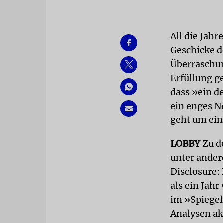
All die Jahr
Geschicke d
Überraschun
Erfüllung g
dass »ein d
ein enges N
geht um ein
LOBBY
Zu d
unter ander
Disclosure: 
als ein Jah
im »Spiegel
Analysen ak