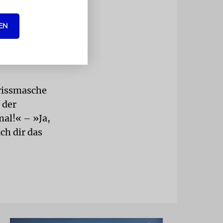
ebenfalls
mmen. Sonst
EN
e kennt, die
neue Nummer
frissmasche
 der
mal!« – »Ja,
ch dir das