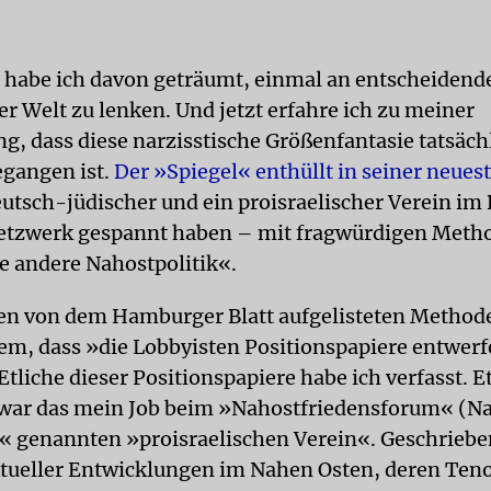
e habe ich davon geträumt, einmal an entscheidende
er Welt zu lenken. Und jetzt erfahre ich zu meiner
g, dass diese narzisstische Größenfantasie tatsächl
egangen ist.
Der »Spiegel« enthüllt in seiner neue
eutsch-jüdischer und ein proisraelischer Verein im
etzwerk gespannt haben – mit fragwürdigen Meth
e andere Nahostpolitik«.
en von dem Hamburger Blatt aufgelisteten Method
em, dass »die Lobbyisten Positionspapiere entwerf
Etliche dieser Positionspapiere habe ich verfasst. 
r war das mein Job beim »Nahostfriedensforum« (N
« genannten »proisraelischen Verein«. Geschriebe
tueller Entwicklungen im Nahen Osten, deren Teno