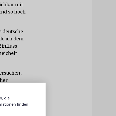
ichbar mit
rnd so hoch
e deutsche
rde ich dem
Einfluss
meichelt
versuchen,
cher
 von ihnen
in den
n, die
 nicht
mationen finden