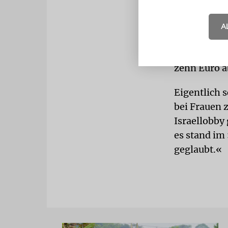
MOSSAD
Vo
»involviert
A
hätte ich d
ich vergess
zehn Euro a
Eigentlich s
bei Frauen 
Israellobby
es stand im 
geglaubt.«