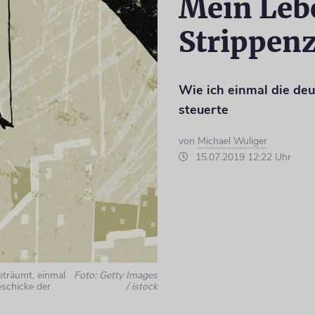
Mein Leb
Strippenz
Wie ich einmal die deu
steuerte
von
Michael Wuliger
15.07.2019 12:22 Uhr
eträumt, einmal
Foto: Getty Images
eschicke der
/ istock