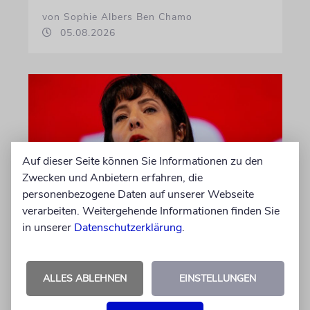
von Sophie Albers Ben Chamo
05.08.2026
Auf dieser Seite können Sie Informationen zu den
Zwecken und Anbietern erfahren, die
personenbezogene Daten auf unserer Webseite
verarbeiten. Weitergehende Informationen finden Sie
WAHL ZUM ABGEORDNETENHAUS
in unserer
Datenschutzerklärung
.
Umfrage: Linke in Berlin auf
Platz eins
ALLES ABLEHNEN
EINSTELLUNGEN
Am 20. September findet die Wahl zum
Landesparlament statt. Würde schon am