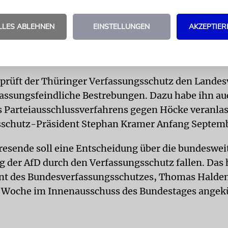
gierte damit unter anderem auf einen Auftritt Hö
LLES ABLEHNEN
EINSTELLUNGEN
AKZEPTIER
 in Dresden, bei dem er von einer »dämlichen
spolitik« in Deutschland gesprochen und eine
spolitische Wende um 180 Grad« gefordert hatte.
prüft der Thüringer Verfassungsschutz den Landes
fassungsfeindliche Bestrebungen. Dazu habe ihn au
 Parteiausschlussverfahrens gegen Höcke veranlas
sschutz-Präsident Stephan Kramer Anfang Septemb
resende soll eine Entscheidung über die bundeswei
 der AfD durch den Verfassungsschutz fallen. Das 
ent des Bundesverfassungsschutzes, Thomas Halde
 Woche im Innenausschuss des Bundestages angek