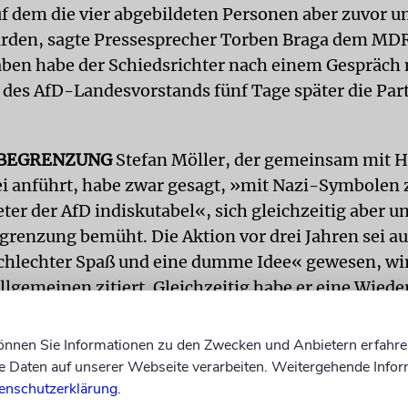
f dem die vier abgebildeten Personen aber zuvor u
rden, sagte Pressesprecher Torben Braga dem MD
ben habe der Schiedsrichter nach einem Gespräch 
 des AfD-Landesvorstands fünf Tage später die Part
BEGRENZUNG
Stefan Möller, der gemeinsam mit H
i anführt, habe zwar gesagt, »mit Nazi-Symbolen 
reter der AfD indiskutabel«, sich gleichzeitig aber u
renzung bemüht. Die Aktion vor drei Jahren sei au
schlechter Spaß und eine dumme Idee« gewesen, wir
llgemeinen zitiert. Gleichzeitig habe er eine Wie
ens gegen Höcke als »blödsinnig« und »unzulässig
sen.
können Sie Informationen zu den Zwecken und Anbietern erfahre
Daten auf unserer Webseite verarbeiten. Weitergehende Infor
ren war vom AfD-Bundesvorstand um die damalige
enschutzerklärung
.
tzende Frauke Petry im März 2017 angestrengt wor