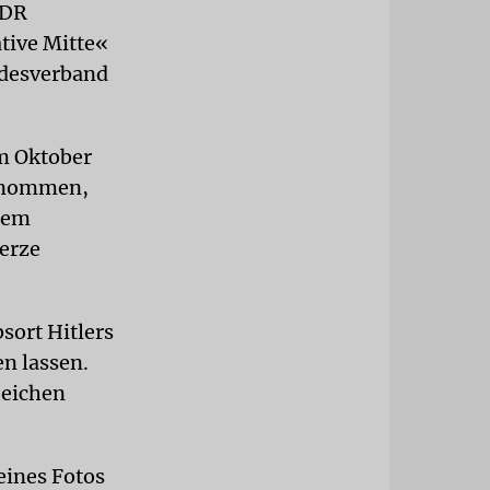
MDR
ative Mitte«
ndesverband
im Oktober
ernommen,
 dem
Kerze
sort Hitlers
n lassen.
Zeichen
eines Fotos