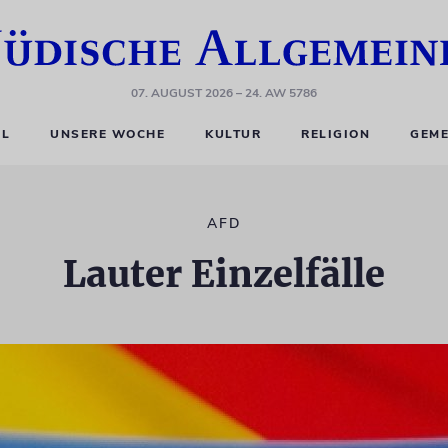
07. AUGUST 2026
– 24. AW 5786
EL
UNSERE WOCHE
KULTUR
RELIGION
GEME
AFD
Lauter Einzelfälle