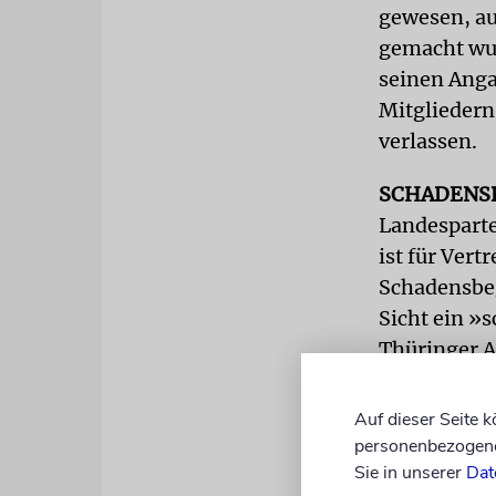
gewesen, au
gemacht wu
seinen Anga
Mitgliedern
verlassen.
SCHADENS
Landesparte
ist für Vert
Schadensbeg
Sicht ein »
Thüringer A
des Verfahr
ausgeschlos
Auf dieser Seite 
personenbezogene 
Das Verfah
Sie in unserer
Dat
Parteivorsi