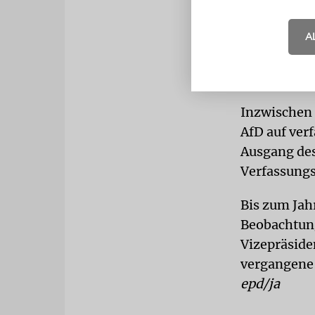
Gremium rea
A
Januar 2017
Bewältigung
»erinnerung
Inzwischen 
AfD auf ver
Ausgang des
Verfassung
Bis zum Jah
Beobachtung
Vizepräsid
vergangene
epd/ja