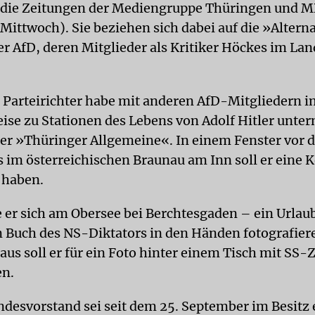
n die Zeitungen der Mediengruppe Thüringen und 
Mittwoch). Sie beziehen sich dabei auf die »Altern
er AfD, deren Mitglieder als Kritiker Höckes im La
 Parteirichter habe mit anderen AfD-Mitgliedern 
eise zu Stationen des Lebens von Adolf Hitler unt
 der »Thüringer Allgemeine«. In einem Fenster vor
 im österreichischen Braunau am Inn soll er eine 
 haben.
er sich am Obersee bei Berchtesgaden – ein Urlaub
 Buch des NS-Diktators in den Händen fotografiere
aus soll er für ein Foto hinter einem Tisch mit SS-
en.
desvorstand sei seit dem 25. September im Besitz 