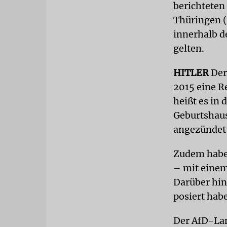
berichtete
Thüringen (
innerhalb d
gelten.
HITLER
Der
2015 eine R
heißt es in
Geburtshaus
angezündet
Zudem habe 
– mit einem
Darüber hin
posiert hab
Der AfD-Lan