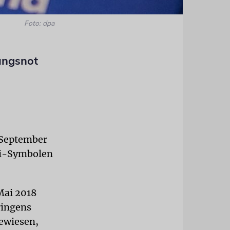
Foto: dpa
rungsnot
 September
zi-Symbolen
Mai 2018
ringens
ewiesen,