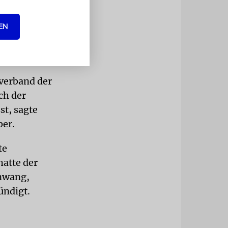
ckes im
EN
verband der
ch der
st, sagte
er.
te
hatte der
nwang,
ündigt.