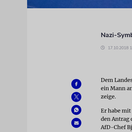
Nazi-Symbo
17.10.2018 1
Dem Landess
ein Mann an
zeige.
Er habe mit
den Antrag 
AfD-Chef Bj