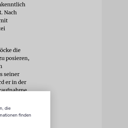
nkenntlich
R. Nach
mit
ei
öcke die
zu posieren,
m
s seiner
d er in der
deraufnahme
«
n, die
mationen finden
den. Das