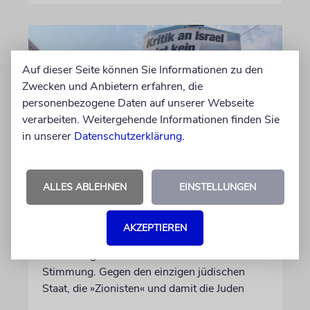
Auf dieser Seite können Sie Informationen zu den
Zwecken und Anbietern erfahren, die
personenbezogene Daten auf unserer Webseite
verarbeiten. Weitergehende Informationen finden Sie
in unserer
Datenschutzerklärung
.
KOMMENTAR
ALLES ABLEHNEN
EINSTELLUNGEN
Landtagswahlkampf mit
Israelfeindlichkeit
AKZEPTIEREN
Mit einem vielleicht auf den ersten Blick
unschuldigen Satz macht das BSW
Stimmung. Gegen den einzigen jüdischen
Staat, die »Zionisten« und damit die Juden